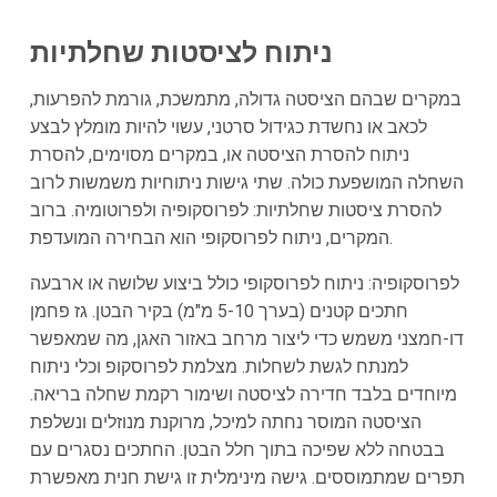
ניתוח לציסטות שחלתיות
במקרים שבהם הציסטה גדולה, מתמשכת, גורמת להפרעות,
לכאב או נחשדת כגידול סרטני, עשוי להיות מומלץ לבצע
ניתוח להסרת הציסטה או, במקרים מסוימים, להסרת
השחלה המושפעת כולה. שתי גישות ניתוחיות משמשות לרוב
להסרת ציסטות שחלתיות: לפרוסקופיה ולפרוטומיה. ברוב
המקרים, ניתוח לפרוסקופי הוא הבחירה המועדפת.
לפרוסקופיה: ניתוח לפרוסקופי כולל ביצוע שלושה או ארבעה
חתכים קטנים (בערך 5-10 מ"מ) בקיר הבטן. גז פחמן
דו-חמצני משמש כדי ליצור מרחב באזור האגן, מה שמאפשר
למנתח לגשת לשחלות. מצלמת לפרוסקופ וכלי ניתוח
מיוחדים בלבד חדירה לציסטה ושימור רקמת שחלה בריאה.
הציסטה המוסר נחתה למיכל, מרוקנת מנוזלים ונשלפת
בבטחה ללא שפיכה בתוך חלל הבטן. החתכים נסגרים עם
תפרים שמתמוססים. גישה מינימלית זו גישת חנית מאפשרת