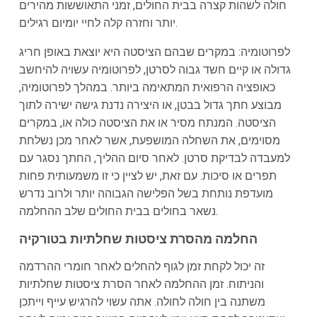
חולה לשהות קצרה בבית החולים, זמני התאוששות מהירים
יותר וחזרה קלה לחיי יומיום רגילים.
לפרוטומיה: במקרים שבהם הציסטה היא יוצאת באופן חריג
גדולה או קיים חשד גבוה לסרטן, לפרוטומיה עשויה להיחשב
כאופציה הרפואית המתאימה ביותר. במהלך לפרוטומיה,
מבוצע חתך גדול בבטן, או היצירה נדנת גישה ישירה לתוך
הציסטה. המנתח מסיר או את הציסטה כולה או, במקרים
מסוימים, את השחלה המושפעת, אשר לאחר מכן נשלחת
למעבדה לבדיקת סרטן. לאחר סיום ההליך, החתך נסגר עם
תפרים או סיכות. עם זאת, יש לציין כי זו משמעותית פחות
מועדפת נותחת בשל הפלישה הגבוהה יותר ולרוב נדרש
נשאר בחולים בבית החולים שלב ההחלמה.
החלמה מהסרת ציסטות שחלתיות בטורקיה
זה יכול לקחת זמן לגוף להחלים לאחר חומרי ההרדמה
והניתוח. זמן ההחלמה לאחר הסרת ציסטות שחלתיות
משתנה בין חולה לחולה. אתה עשוי להרגיש עייף וייתכן