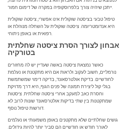
לממצאים בניתוח. אם האבחון הוא ציסטה המורגית פרוצה,
ייתכן שיהיה צורך בלפרוסקופיה במקרה של דימום חמור.
טיפול טבעי בציסטה שוקולית אינו אפשרי, ציסטה שוקולית
היא אנדומטריומה. ציסטה שוקולית על השחלה מנוהלת או
רפואית או באופן ניתוחי.
אבחון לצורך הסרת ציסטה שחלתית
בטורקיה
כאשר נמצאת ציסטה באשה שעדיין יש לה מחזורים
נורמליים, חשוב לעקוב ולראות אם היא מתקטנת או נעלמת
לחודשיים. בדיקת אולטרסאונד, בדיקה דימוי שמשתמשת
בגלי קול ליצירת תמונה של פנים הגוף, היא דרך מדויקת
וחסרת כאב למעקב אחרי ציסטה שחלתית. ציסטות
שמתקטנות בין שתי בדיקות אולטרסאונד שונות לרוב לא
דורשות טיפול נוסף.
גושים שחלתיים שלא מתקטנים באופן משמעותי או נעלמים
לאורך חודש או חודשיים הם סביר יותר להיות גידולים.