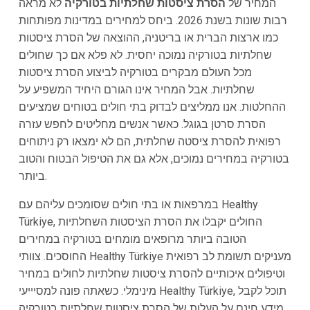
המחיר של
הסרת ציסטות שחלתיות בטורקיה
לא מראה
רבות שונות בשנת 2026. ביחס למחירים במדינות מפותחות
כמו ארצות הברית או בריטניה, ההוצאה של הסרת ציסטות
שחלתיות בטורקיה נמוכה יחסית. לא פלא אם כך שחולים
מכל העולם מבקרים בטורקיה לביצוע הסרת ציסטות
שחלתיות. אבל המחיר אינו הגורם היחיד המשפיע על
ההחלטות. אנו ממליצים לבדוק בתי חולים בטוחים שמציעים
הסרת סרטן בגוגל. כאשר אנשים מחליטים לחפש עזרה
רפואית להסרת ציסטה שחלתית, הם לא ימצאו רק ניתוחים
בטורקיה במחירים נמוכים, אלא גם את הטיפול הבטוח והטוב
ביותר.
במרפאות או בתי חולים שסומכים עליהם עם Healthy
Türkiye, החולים יקבלו את הסרת הציסטות השחלתיות
הטובה ביותר מרופאים מומחים בטורקיה במחירים
החוסכים. צוותי Healthy Türkiye מעניקים תשומת לב רפואית
וטיפולים איכותיים להסרת ציסטות שחלתיות לחולים במחיר
מינימלי. כשאתה פונה למסיייעי Healthy Türkiye, תוכל לקבל
מידע חינם על העלות של הסרת ציסטות שחלתיות בטורקיה