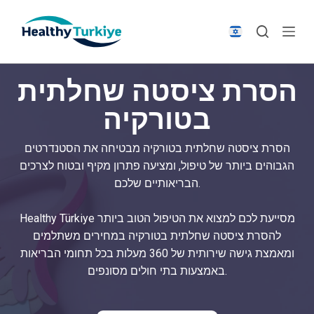
S
k
i
p
הסרת ציסטה שחלתית
t
o
בטורקיה
c
o
הסרת ציסטה שחלתית בטורקיה מבטיחה את הסטנדרטים
n
הגבוהים ביותר של טיפול, ומציעה פתרון מקיף ובטוח לצרכים
t
הבריאותיים שלכם.
e
n
Healthy Türkiye מסייעת לכם למצוא את הטיפול הטוב ביותר
t
להסרת ציסטה שחלתית בטורקיה במחירים משתלמים
ומאמצת גישה שירותית של 360 מעלות בכל תחומי הבריאות
באמצעות בתי חולים מסונפים.