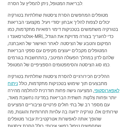
לבריאות המטופל, ניתן להמליץ על הסרה.
מטופלים המחפשים הסרת ציסטות שחלתיות בטורקיה
יכולים לצפות להליך אבחון יסודי ויעיל. מקצועני הבריאות
בטורקיה משתמשים בטכניקות דימוי רפואיות מתקדמות, כמו
אולטרסאונד ו-MRI, כדי להעריך בצורה מדויקת את הגודל,
המיקום והטבע של הציסטה. לאחר האישור של האבחנה,
המטופלים מקבלים ייעוצים מקיפים עם ספקי הבריאות
שלהם לדון במהלך הפעולה המיטבי, בהתחשבות בגורמים
כמו סוג הציסטה והסימפטומים הספציפיים של המטופל.
ההליכים הכירורגיים להסרת ציסטות שחלתיות בטורקיה
מתבצעים תוך שימוש בטכניקות מתקדמות, כולל
ניתוח
לאפארוסקופי
, המציעה גישה פחות חודרנית להחלמה מהירה
יותר ופחות צלקות. תשתית הבריאות במדינה נחשבת מאוד,
עם מספר רב של בתי חולים פרטיים וציבוריים המציעים
שירותים אלו. טורקיה ידועה בה עלויות תחרותיות והוגנות, מה
שהופך אותה לאפשרות אטרקטיבית עבור מטופלים
שמחפשים טיפול רפואי איכותי, כולל הסרת ציסטות