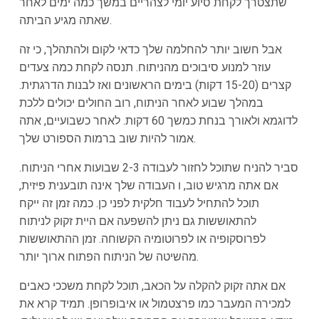
שתצטרך לקחת סיוע יומי לצהריים במשך כמה ימים לאחר
שאתה מגיע הביתה.
אבל חשוב יותר להחלמה שלך כדאי לקום ולהתהלך, כי זה
עוזר למנוע סיבוכים מהניתוח. תנסה לקחת כמה צעדים
קצרים (15-20 דקות) בימים הראשונים ואז לבנות הדרגתית.
במהלך שבוע לאחר הניתוח, רוב החולים יכולים ללכת
לדוגמא ולאורך בנחת כמשך 60 דקות. לאחר כשבועיים, אתה
אמור להיות שוב ברמות הספורט שלך.
סביר להניח שתוכל לחזור לעבודה 2-3 שבועות אחרי הניתוח.
אם אתה מרגיש טוב, ו העבודה שלך אינה תובענית פיזית,
תוכל להתחיל לעבוד חלקית לפני כן. כמה זמן זה ייקח
להתאוששות גם ניתן להשפעה אם היית זקוק לניתוח
לפרוסקופיה או לפרוטומיה הקשוחה. זמן ההתאוששות
מהשיטה של הניתוח הפתוח ארוך יותר.
אם אתה זקוק להקלה על הכאב, תוכל לקחת משככי כאבים
למכירה המעבר כמו פרצטמול או איבופרופן. תמיד קרא את