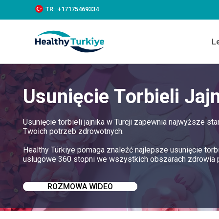
S
TR:
:+‪17175469334‬
k
i
p
L
t
o
c
o
n
Usunięcie Torbieli Jajn
t
e
n
t
Usunięcie torbieli jajnika w Turcji zapewnia najwyższe s
Twoich potrzeb zdrowotnych.
Healthy Türkiye pomaga znaleźć najlepsze usunięcie torbie
usługowe 360 stopni we wszystkich obszarach zdrowia 
ROZMOWA WIDEO