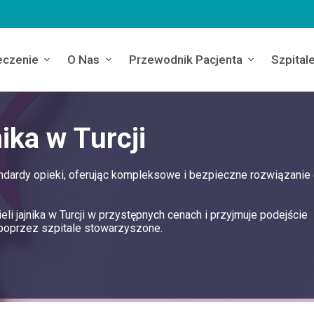
eczenie
O Nas
Przewodnik Pacjenta
Szpital
ika w Turcji
tandardy opieki, oferując kompleksowe i bezpieczne rozwiązanie 
li jajnika w Turcji w przystępnych cenach i przyjmuje podejście
poprzez szpitale stowarzyszone.