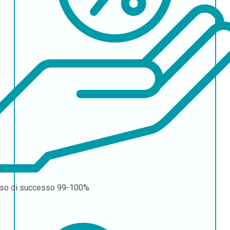
so di successo
99-100%