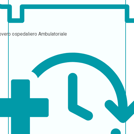
overo ospedaliero
Ambulatoriale