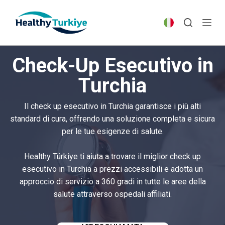
S
k
i
p
Check-Up Esecutivo in
t
o
Turchia
c
o
Il check up esecutivo in Turchia garantisce i più alti
n
standard di cura, offrendo una soluzione completa e sicura
t
per le tue esigenze di salute.
e
n
Healthy Türkiye ti aiuta a trovare il miglior check up
t
esecutivo in Turchia a prezzi accessibili e adotta un
approccio di servizio a 360 gradi in tutte le aree della
salute attraverso ospedali affiliati.