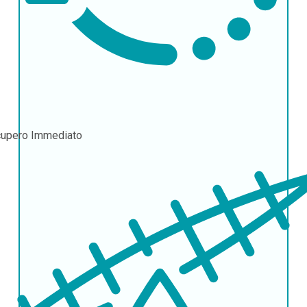
cupero
Immediato