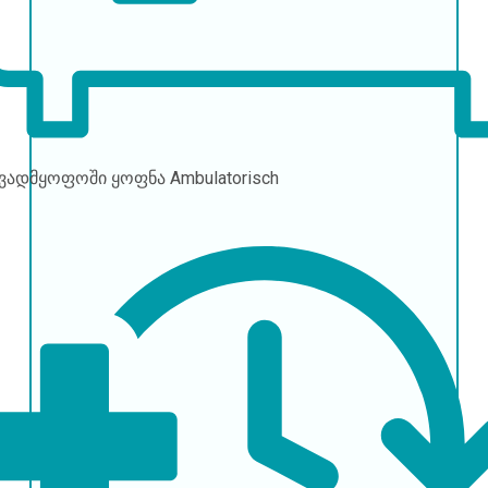
ავადმყოფოში ყოფნა
Ambulatorisch