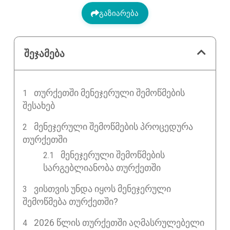
გაზიარება
შეჯამება
ᲗᲣᲠᲥᲔᲗᲨᲘ ᲛᲔᲜᲔᲯᲔᲠᲣᲚᲘ ᲨᲔᲛᲝᲬᲛᲔᲑᲘᲡ
ᲨᲔᲡᲐᲮᲔᲑ
ᲛᲔᲜᲔᲯᲔᲠᲣᲚᲘ ᲨᲔᲛᲝᲬᲛᲔᲑᲘᲡ ᲞᲠᲝᲪᲔᲓᲣᲠᲐ
ᲗᲣᲠᲥᲔᲗᲨᲘ
მენეჯერული შემოწმების
სარგებლიანობა თურქეთში
ᲕᲘᲡᲗᲕᲘᲡ ᲣᲜᲓᲐ ᲘᲧᲝᲡ ᲛᲔᲜᲔᲯᲔᲠᲣᲚᲘ
ᲨᲔᲛᲝᲬᲛᲔᲑᲐ ᲗᲣᲠᲥᲔᲗᲨᲘ?
2026 ᲬᲚᲘᲡ ᲗᲣᲠᲥᲔᲗᲨᲘ ᲐᲦᲛᲐᲡᲠᲣᲚᲔᲑᲔᲚᲘ