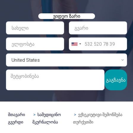
ᲕᲘᲓᲔᲝ ᲖᲐᲠᲘ
ᲒᲐᲒᲖᲐᲕᲜᲐ
მთავარი
სამედიცინო
ექსეკიუტივი შემოწმება
გვერდი
მკურნალობა
თურქეთში