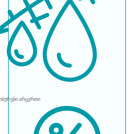
წიბურები
არცერთი