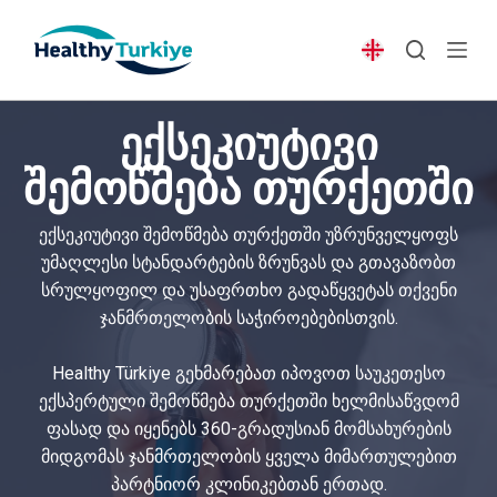
S
k
i
p
ექსეკიუტივი
t
o
შემოწმება თურქეთში
c
o
ექსეკიუტივი შემოწმება თურქეთში უზრუნველყოფს
n
უმაღლესი სტანდარტების ზრუნვას და გთავაზობთ
t
სრულყოფილ და უსაფრთხო გადაწყვეტას თქვენი
e
ჯანმრთელობის საჭიროებებისთვის.
n
t
Healthy Türkiye გეხმარებათ იპოვოთ საუკეთესო
ექსპერტული შემოწმება თურქეთში ხელმისაწვდომ
ფასად და იყენებს 360-გრადუსიან მომსახურების
მიდგომას ჯანმრთელობის ყველა მიმართულებით
პარტნიორ კლინიკებთან ერთად.