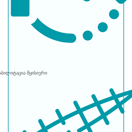
აბილიტაცია
მყისიერი