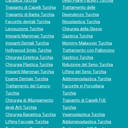
Cardiaca Turchia
Deep Plane Facelift Turchia
Trapianto di Capelli Turchia
Trattamento delle
Trapianto di Barba Turchia
Dipendenze Turchia
Faccette dentali Turchia
Rinoplastica Turchia
Liposuzione Turchia
Chirurgia della Sleeve
Impianti Mammari Turchia
Gastrica Turchia
Impianti Dentali Turchia
Mommy Makeover Turchia
Hollywood Smile Turchia
Trattamento con Palloncino
Chirurgia Estetica Turchia
Gastrico Turchia
Chirurgia Plastica Turchia
Riduzione del Seno Turchia
Impianti Mammari Turchia
Lifting del Seno Turchia
Esame Dentale Turchia
Addominoplastica Turchia
Trattamento del Cancro
Faccette in Porcellana
Turchia
Turchia
Chirurgia di Allungamento
Trapianto di Capelli FUE
degli Arti Turchia
Turchia
Chirurgia Bariatrica Turchia
Vaginoplastica Turchia
Lifting Facciale Turchia
Addominoplastica Turchia