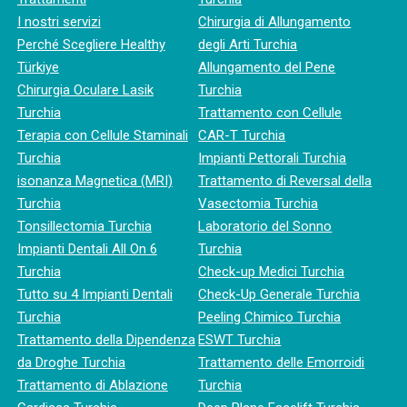
I nostri servizi
Chirurgia di Allungamento
Perché Scegliere Healthy
degli Arti Turchia
Türkiye
Allungamento del Pene
Chirurgia Oculare Lasik
Turchia
Turchia
Trattamento con Cellule
Terapia con Cellule Staminali
CAR-T Turchia
Turchia
Impianti Pettorali Turchia
isonanza Magnetica (MRI)
Trattamento di Reversal della
Turchia
Vasectomia Turchia
Tonsillectomia Turchia
Laboratorio del Sonno
Impianti Dentali All On 6
Turchia
Turchia
Check-up Medici Turchia
Tutto su 4 Impianti Dentali
Check-Up Generale Turchia
Turchia
Peeling Chimico Turchia
Trattamento della Dipendenza
ESWT Turchia
da Droghe Turchia
Trattamento delle Emorroidi
Trattamento di Ablazione
Turchia