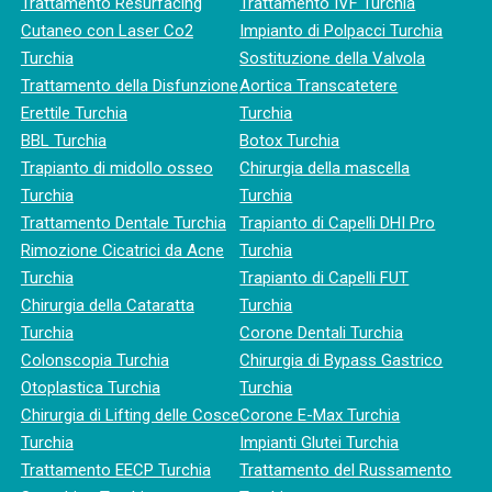
Trattamento Resurfacing
Trattamento IVF Turchia
Cutaneo con Laser Co2
Impianto di Polpacci Turchia
Turchia
Sostituzione della Valvola
Trattamento della Disfunzione
Aortica Transcatetere
Erettile Turchia
Turchia
BBL Turchia
Botox Turchia
Trapianto di midollo osseo
Chirurgia della mascella
Turchia
Turchia
Trattamento Dentale Turchia
Trapianto di Capelli DHI Pro
Rimozione Cicatrici da Acne
Turchia
Turchia
Trapianto di Capelli FUT
Chirurgia della Cataratta
Turchia
Turchia
Corone Dentali Turchia
Colonscopia Turchia
Chirurgia di Bypass Gastrico
Otoplastica Turchia
Turchia
Chirurgia di Lifting delle Cosce
Corone E-Max Turchia
Turchia
Impianti Glutei Turchia
Trattamento EECP Turchia
Trattamento del Russamento