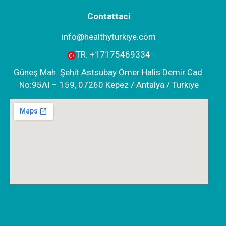
Contattaci
info@healthyturkiye.com
TR:
+‪17175469334‬
Güneş Mah. Şehit Astsubay Ömer Halis Demir Cad.
No:95AI – 159, 07260 Kepez / Antalya / Türkiye