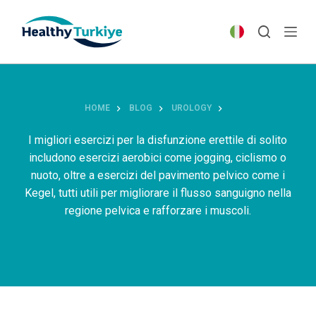
S
k
i
p
t
o
HOME
BLOG
UROLOGY
c
o
I migliori esercizi per la disfunzione erettile di solito
n
includono esercizi aerobici come jogging, ciclismo o
t
nuoto, oltre a esercizi del pavimento pelvico come i
e
Kegel, tutti utili per migliorare il flusso sanguigno nella
n
regione pelvica e rafforzare i muscoli.
t