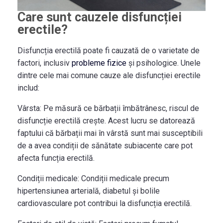
Care sunt cauzele disfuncției
erectile?
Disfuncția erectilă poate fi cauzată de o varietate de
factori, inclusiv
probleme fizice
și psihologice. Unele
dintre cele mai comune cauze ale disfuncției erectile
includ:
Vârsta:
Pe măsură ce bărbații îmbătrânesc, riscul de
disfuncție erectilă crește. Acest lucru se datorează
faptului că bărbații mai în vârstă sunt mai susceptibili
de a avea condiții de sănătate subiacente care pot
afecta funcția erectilă.
Condiții medicale:
Condiții medicale precum
hipertensiunea arterială, diabetul și bolile
cardiovasculare pot contribui la disfuncția erectilă.