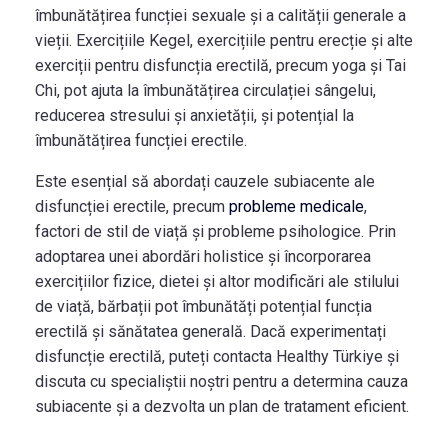
îmbunătățirea funcției sexuale și a calității generale a
vieții. Exercițiile Kegel, exercițiile pentru erecție și alte
exerciții pentru disfuncția erectilă, precum yoga și Tai
Chi, pot ajuta la îmbunătățirea circulației sângelui,
reducerea stresului și anxietății, și potențial la
îmbunătățirea funcției erectile.
Este esențial să abordați cauzele subiacente ale
disfuncției erectile, precum
probleme medicale
,
factori de stil de viață și probleme psihologice. Prin
adoptarea unei abordări holistice și încorporarea
exercițiilor fizice, dietei și altor modificări ale stilului
de viață, bărbații pot îmbunătăți potențial funcția
erectilă și sănătatea generală. Dacă experimentați
disfuncție erectilă, puteți contacta Healthy Türkiye și
discuta cu specialiștii noștri pentru a determina cauza
subiacente și a dezvolta un plan de tratament eficient.