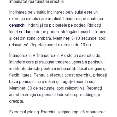
îmbunătățirea funcției erectile:
Înclinarea pelvisului:
Înclinarea pelvisului este un
exercițiu simplu care implică întinderea pe spate cu
genunchii
îndoiți și cu picioarele pe podea. Ridicați
încet
șoldurile
de pe podea, strângând mușchii fesieri
și cei din zona lombară. Mențineți 5-10 secunde, apoi
relaxați-vă. Repetați acest exercițiu de 10 ori.
Întinderea în V:
Întinderea în V este un exercițiu de
întindere care presupune tragerea ușoară a penisului
în diferite direcții pentru a îmbunătăți fluxul sanguin și
flexibilitatea. Pentru a efectua acest exercițiu, prindeți
baza penisului cu o mână și trageți-l ușor în sus.
Mențineți 30 de secunde, apoi relaxați-vă. Repetați
acest exercițiu cu penisul îndreptat spre stânga și
dreapta.
Exercițiul jelqing:
Exercițiul jelqing implică stoarcerea