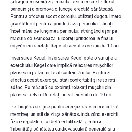
și tragerea ușoară a penisului pentru a crește fluxul
sanguin și a promova o funcție erectilă sănătoasă.
Pentru a efectua acest exercițiu, utilizați degetul mare
și arătătorul pentru a prinde baza penisului. Glisați
încet mâna pe lungimea penisului, strângând ușor pe
măsură ce avansează. Eliberați prinderea la finalul
mișcării
și repetați. Repetați acest exercițiu de 10 ori.
Inversarea Kegel:
Inversarea Kegel este o variație a
exercițiului Kegel care implică relaxarea mușchilor
planșeului pelvin în locul contractării lor. Pentru a
efectua acest exercițiu, stați confortabil și respirați
adânc. Pe măsură ce expirați, relaxați mușchii din
planșeul pelvin. Repetați acest exercițiu de 10 ori.
Pe lângă exercițiile pentru erecție, este important să
mențineți un stil de viață sănătos, incluzând exerciții
fizice regulate și o dietă echilibrată, pentru a
îmbunătăți sănătatea cardiovasculară generală și a