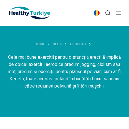
S
k
i
p
t
o
HOME
BLOG
UROLOGY
c
o
Cele mai bune exerciții pentru disfuncția erectilă implică
n
de obicei exerciții aerobice precum jogging, ciclism sau
t
înot, precum și exerciții pentru planșeul pelvian, cum ar fi
e
Kegels, toate acestea putând îmbunătăți fluxul sanguin
n
către regiunea pelviană și întări mușchii.
t