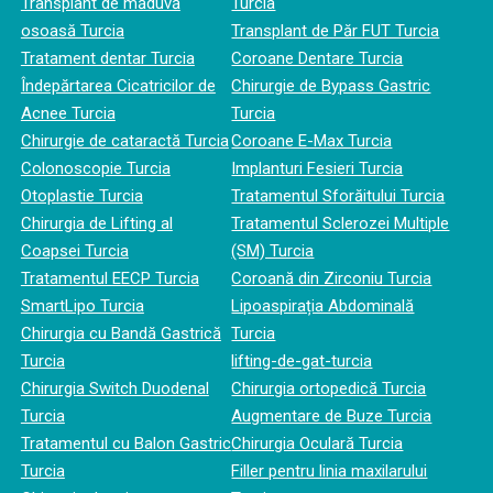
Transplant de măduvă
Turcia
osoasă Turcia
Transplant de Păr FUT Turcia
Tratament dentar Turcia
Coroane Dentare Turcia
Îndepărtarea Cicatricilor de
Chirurgie de Bypass Gastric
Acnee Turcia
Turcia
Chirurgie de cataractă Turcia
Coroane E-Max Turcia
Colonoscopie Turcia
Implanturi Fesieri Turcia
Otoplastie Turcia
Tratamentul Sforăitului Turcia
Chirurgia de Lifting al
Tratamentul Sclerozei Multiple
Coapsei Turcia
(SM) Turcia
Tratamentul EECP Turcia
Coroană din Zirconiu Turcia
SmartLipo Turcia
Lipoaspirația Abdominală
Chirurgia cu Bandă Gastrică
Turcia
Turcia
lifting-de-gat-turcia
Chirurgia Switch Duodenal
Chirurgia ortopedică Turcia
Turcia
Augmentare de Buze Turcia
Tratamentul cu Balon Gastric
Chirurgia Oculară Turcia
Turcia
Filler pentru linia maxilarului