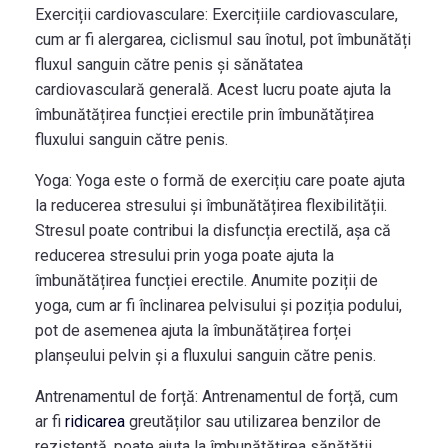
Exerciții cardiovasculare:
Exercițiile cardiovasculare,
cum ar fi alergarea, ciclismul sau înotul, pot îmbunătăți
fluxul sanguin către penis și sănătatea
cardiovasculară generală. Acest lucru poate ajuta la
îmbunătățirea funcției erectile prin îmbunătățirea
fluxului sanguin către penis.
Yoga:
Yoga este o formă de exercițiu care poate ajuta
la reducerea stresului și îmbunătățirea flexibilității.
Stresul poate contribui la disfuncția erectilă, așa că
reducerea stresului prin yoga poate ajuta la
îmbunătățirea funcției erectile. Anumite poziții de
yoga, cum ar fi înclinarea pelvisului și poziția podului,
pot de asemenea ajuta la îmbunătățirea forței
planșeului pelvin și a fluxului sanguin către penis.
Antrenamentul de forță:
Antrenamentul de forță, cum
ar fi
ridicarea
greutăților sau utilizarea benzilor de
rezistență, poate ajuta la îmbunătățirea sănătății