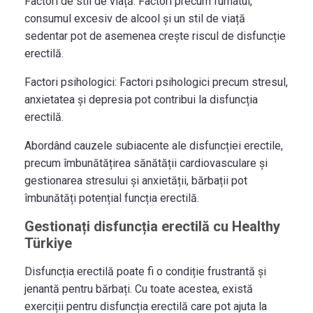
Factori de stil de viață:
Factori precum fumatul,
consumul excesiv de alcool și un stil de viață
sedentar pot de asemenea crește riscul de disfuncție
erectilă.
Factori psihologici:
Factori psihologici precum stresul,
anxietatea și depresia pot contribui la disfuncția
erectilă.
Abordând cauzele subiacente ale disfuncției erectile,
precum îmbunătățirea sănătății cardiovasculare și
gestionarea stresului și anxietății, bărbații pot
îmbunătăți potențial funcția erectilă.
Gestionați disfuncția erectilă cu Healthy
Türkiye
Disfuncția erectilă poate fi o condiție frustrantă și
jenantă pentru bărbați. Cu toate acestea, există
exerciții pentru disfuncția erectilă care pot ajuta la