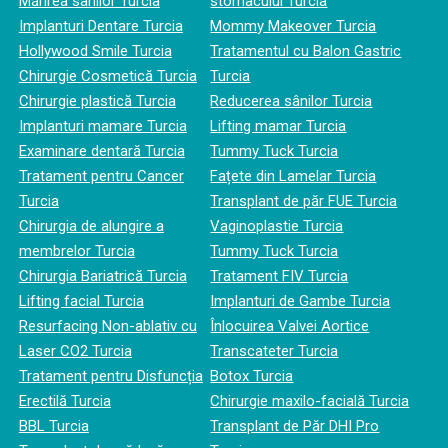
Mărirea sânilor Turcia
stomacului Turcia
Implanturi Dentare Turcia
Mommy Makeover Turcia
Hollywood Smile Turcia
Tratamentul cu Balon Gastric
Chirurgie Cosmetică Turcia
Turcia
Chirurgie plastică Turcia
Reducerea sânilor Turcia
Implanturi mamare Turcia
Lifting mamar Turcia
Examinare dentară Turcia
Tummy Tuck Turcia
Tratament pentru Cancer
Fațete din Lamelar Turcia
Turcia
Transplant de păr FUE Turcia
Chirurgia de alungire a
Vaginoplastie Turcia
membrelor Turcia
Tummy Tuck Turcia
Chirurgia Bariatrică Turcia
Tratament FIV Turcia
Lifting facial Turcia
Implanturi de Gambe Turcia
Resurfacing Non-ablativ cu
Înlocuirea Valvei Aortice
Laser CO2 Turcia
Transcateter Turcia
Tratament pentru Disfuncția
Botox Turcia
Erectilă Turcia
Chirurgie maxilo-facială Turcia
BBL Turcia
Transplant de Păr DHI Pro