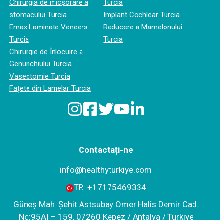
Chirurgia de micșorare a
Turcia
stomacului Turcia
Implant Cochlear Turcia
Emax Laminate Veneers
Reducere a Mamelonului
Turcia
Turcia
Chirurgie de Înlocuire a
Genunchiului Turcia
Vasectomie Turcia
Fațete din Lamelar Turcia
Contactați-ne
info@healthyturkiye.com
TR:
+‪17175469334‬
Güneş Mah. Şehit Astsubay Ömer Halis Demir Cad.
No:95AI – 159, 07260 Kepez / Antalya / Türkiye