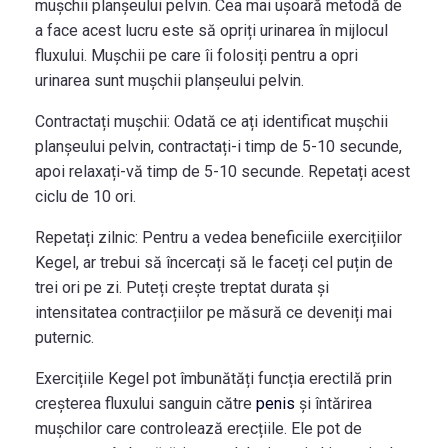
mușchii planșeului pelvin. Cea mai ușoară metodă de
a face acest lucru este să opriți urinarea în mijlocul
fluxului. Mușchii pe care îi folosiți pentru a opri
urinarea sunt mușchii planșeului pelvin.
Contractați mușchii:
Odată ce ați identificat mușchii
planșeului pelvin, contractați-i timp de 5-10 secunde,
apoi relaxați-vă timp de 5-10 secunde. Repetați acest
ciclu de 10 ori.
Repetați zilnic:
Pentru a vedea beneficiile exercițiilor
Kegel, ar trebui să încercați să le faceți cel puțin de
trei ori pe zi. Puteți crește treptat durata și
intensitatea contracțiilor pe măsură ce deveniți mai
puternic.
Exercițiile Kegel pot îmbunătăți funcția erectilă prin
creșterea fluxului sanguin către
penis
și întărirea
mușchilor care controlează erecțiile. Ele pot de