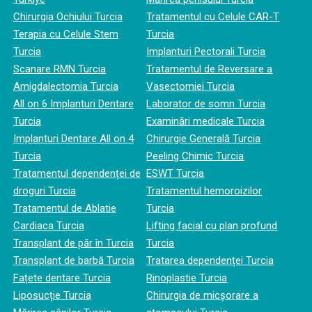
Chirurgia Ochiului Turcia
Tratamentul cu Celule CAR-T
Terapia cu Celule Stem
Turcia
Turcia
Implanturi Pectorali Turcia
Scanare RMN Turcia
Tratamentul de Reversare a
Amigdalectomia Turcia
Vasectomiei Turcia
All on 6 Implanturi Dentare
Laborator de somn Turcia
Turcia
Examinări medicale Turcia
Implanturi Dentare All on 4
Chirurgie Generală Turcia
Turcia
Peeling Chimic Turcia
Tratamentul dependenței de
ESWT Turcia
droguri Turcia
Tratamentul hemoroizilor
Tratamentul de Ablatie
Turcia
Cardiaca Turcia
Lifting facial cu plan profund
Transplant de păr în Turcia
Turcia
Transplant de barbă Turcia
Tratarea dependenței Turcia
Fațete dentare Turcia
Rinoplastie Turcia
Liposucție Turcia
Chirurgia de micșorare a