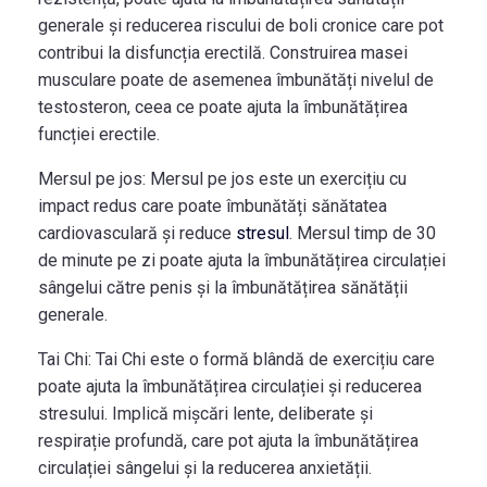
generale și reducerea riscului de boli cronice care pot
contribui la disfuncția erectilă. Construirea masei
musculare poate de asemenea îmbunătăți nivelul de
testosteron, ceea ce poate ajuta la îmbunătățirea
funcției erectile.
Mersul pe jos:
Mersul pe jos este un exercițiu cu
impact redus care poate îmbunătăți sănătatea
cardiovasculară și reduce
stresul
. Mersul timp de 30
de minute pe zi poate ajuta la îmbunătățirea circulației
sângelui către penis și la îmbunătățirea sănătății
generale.
Tai Chi:
Tai Chi este o formă blândă de exercițiu care
poate ajuta la îmbunătățirea circulației și reducerea
stresului. Implică mișcări lente, deliberate și
respirație profundă, care pot ajuta la îmbunătățirea
circulației sângelui și la reducerea anxietății.