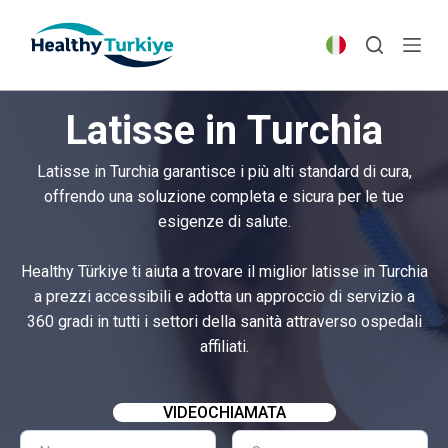
S
k
i
p
Latisse in Turchia
t
o
Latisse in Turchia garantisce i più alti standard di cura,
c
offrendo una soluzione completa e sicura per le tue
o
esigenze di salute.
n
t
Healthy Türkiye ti aiuta a trovare il miglior latisse in Turchia
e
a prezzi accessibili e adotta un approccio di servizio a
n
360 gradi in tutti i settori della sanità attraverso ospedali
t
affiliati.
VIDEOCHIAMATA