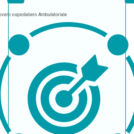
overo ospedaliero
Ambulatoriale