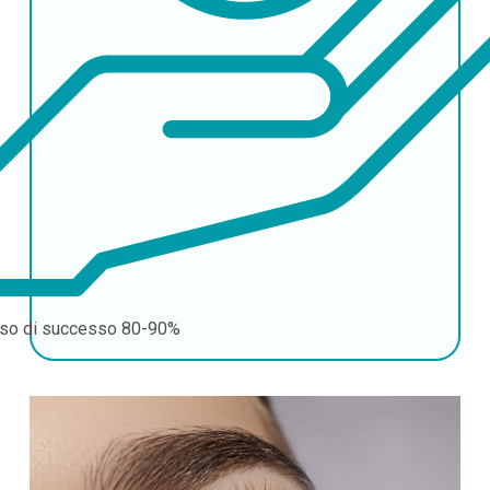
so di successo
80-90%