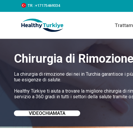
S
TR:
:+‪17175469334‬
k
i
p
Trattam
t
o
c
o
n
Chirurgia di Rimozione
t
e
n
t
La chirurgia di rimozione dei nei in Turchia garantisce i pi
tue esigenze di salute.
Healthy Türkiye ti aiuta a trovare la migliore chirurgia di 
servizio a 360 gradi in tutti i settori della salute tramite osp
VIDEOCHIAMATA