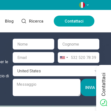
LINGUE
Blog
Ricerca
Contattaci
er le
Contattaci
cio di
INVIA