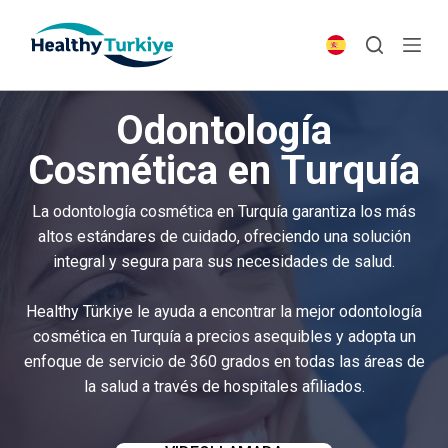
S
k
i
p
Odontología
t
o
Cosmética en Turquía
c
o
La odontología cosmética en Turquía garantiza los más
n
altos estándares de cuidado, ofreciendo una solución
t
integral y segura para sus necesidades de salud.
e
n
Healthy Türkiye le ayuda a encontrar la mejor odontología
t
cosmética en Turquía a precios asequibles y adopta un
enfoque de servicio de 360 grados en todas las áreas de
la salud a través de hospitales afiliados.