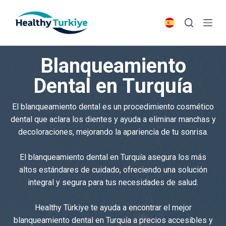
S
k
i
p
Blanqueamiento
t
o
Dental en Turquía
c
o
El blanqueamiento dental es un procedimiento cosmético
n
dental que aclara los dientes y ayuda a eliminar manchas y
t
decoloraciones, mejorando la apariencia de tu sonrisa.
e
n
El blanqueamiento dental en Turquía asegura los más
t
altos estándares de cuidado, ofreciendo una solución
integral y segura para tus necesidades de salud.
Healthy Türkiye te ayuda a encontrar el mejor
blanqueamiento dental en Turquía a precios accesibles y