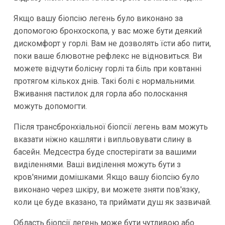
Якщо вашу біопсію легень було виконано за
допомогою бронхоскопа, у вас може бути деякий
дискомфорт у горлі. Вам не дозволять їсти або пити,
поки ваше блювотне рефлекс не відновиться. Ви
можете відчути болісну горлі та біль при ковтанні
протягом кількох днів. Такі болі є нормальними.
Вживання пастилок для горла або полоскання
можуть допомогти.
Після трансбронхіальної біопсії легень вам можуть
вказати ніжно кашляти і випльовувати слину в
басейн. Медсестра буде спостерігати за вашими
виділеннями. Ваші виділення можуть бути з
кров'яними домішками. Якщо вашу біопсію було
виконано через шкіру, ви можете зняти пов'язку,
коли це буде вказано, та приймати душ як зазвичай.
Область біопсії легень може бути чутливою або