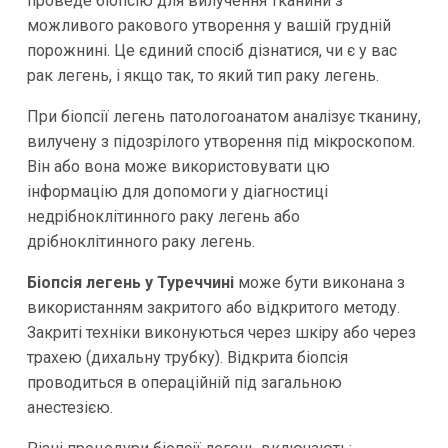
проведе біопсію для вилучення тканини з
можливого ракового утворення у вашій грудній
порожнині. Це єдиний спосіб дізнатися, чи є у вас
рак легень, і якщо так, то який тип раку легень.
При біопсії легень патологоанатом аналізує тканину,
вилучену з підозрілого утворення під мікроскопом.
Він або вона може використовувати цю
інформацію для допомоги у діагностиці
недрібноклітинного раку легень або
дрібноклітинного раку легень.
Біопсія легень у Туреччині
може бути виконана з
використанням закритого або відкритого методу.
Закриті техніки виконуються через шкіру або через
трахею (дихальну трубку). Відкрита біопсія
проводиться в операційній під загальною
анестезією.