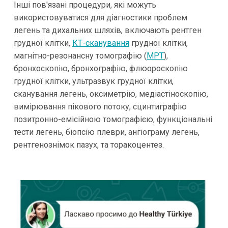
Інші пов'язані процедури, які можуть
використовуватися для діагностики проблем
легень та дихальних шляхів, включають рентген
грудної клітки,
КТ-сканування
грудної клітки,
магнітно-резонансну томографію (
МРТ
),
бронхоскопію, бронхографію, флюороскопію
грудної клітки, ультразвук грудної клітки,
сканування легень, оксиметрію, медіастіноскопію,
вимірювання пікового потоку, сцинтиграфію
позитронно-емісійною томографією, функціональні
тести легень, біопсію плеври, ангіограму легень,
рентгенознімок пазух, та торакоцентез.