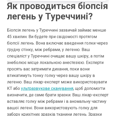
Як проводиться біопсія
легень у Туреччині?
Біопсія легень у Туреччині зазвичай займає менше
45 хвилин. Ви будете при свідомості протягом
біопсії легень. Вона включає введення голки через
грудну стінку, між ребрами, у легеню. Ваш
спеціаліст у Туреччині очищає вашу шкіру, а потім
знеболює місце локальною анестезією. Експерти
просять вас затримати дихання, поки вони
втикатимуть тонку голку через вашу шкіру в
легеню. Ваш лікар-експерт може використовувати
КТ або
ультразвукове сканування
, щоб допомогти
визначити, де саме брати зразки. Ваш лікар-експерт
вставляє голку між ребрами і в аномальну частину
вашої легені. Вони використовують голку для
забору крихітних зразків тканини легень. Зразки