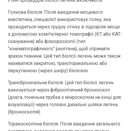
Різні процедури біопсії легень включають:
Голкова біопсія: Після введення місцевого
анестетика, спеціаліст використовує голку, яка
проводиться через грудну стінку в підозріле місце
з допомогою комп'ютерної томографії (КТ або КАТ-
сканування) або флюороскопії (тип
“кінематографічного” рентгена), щоб отримати
зразок тканини. Цей тип біопсії легень може також
називатися закритою, трансторакальною або
перкутанною (через шкіру) біопсією.
Транcбронхіальна біопсія: Цей тип біопсії легень
виконується через фіброоптичний бронхоскоп
(довга, тоненька трубка з мікроскопом на кінці для
візуалізації) через головні дихальні шляхи легень
(бронхоскопія).
Торакоскопічна біопсія: Після введення загального