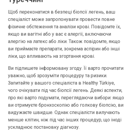
Щоб переконатися в безпеці біопсії легень, ваш
спеціаліст може запропонувати провести повне
фізичне обстеження та аналізи крові. Повідомте їх,
якщо ви вагітні або у вас є алергії, включаючи
алергію на латекс або ліки. Також повідомте, якщо
ви приймаєте препарати, зокрема аспірин або інші
ліки, що впливають на згортання крові.
Ви підпишете інформовану згоду. Її варто прочитати
уважно, щоб зрозуміти процедуру та ризики.
Запитайте у вашого спеціаліста в Healthy Türkiye,
чого очікувати під час біопсії легень. Деякі аспекти,
про які варто подумати, переглядаючи вибори: якщо
ви отримуєте бронхоскопію або голкову біопсію, ви
видужаєте швидше. Однак спеціалісти вилучають
менше клітин, ніж під час інших процедур, що іноді
ускладнює постановку діагнозу.