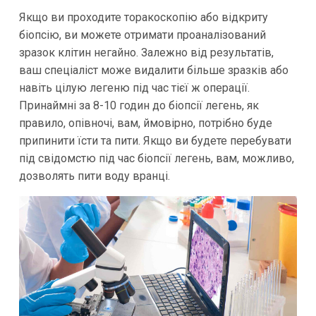
Якщо ви проходите торакоскопію або відкриту
біопсію, ви можете отримати проаналізований
зразок клітин негайно. Залежно від результатів,
ваш спеціаліст може видалити більше зразків або
навіть цілую легеню під час тієї ж операції.
Принаймні за 8-10 годин до біопсії легень, як
правило, опівночі, вам, ймовірно, потрібно буде
припинити їсти та пити. Якщо ви будете перебувати
під свідомстю під час біопсії легень, вам, можливо,
дозволять пити воду вранці.