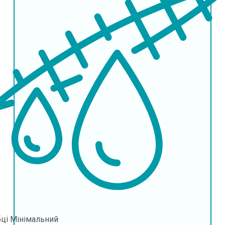
бці
Мінімальний