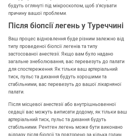
будуть оглянуті під мікроскопом, щоб з’ясувати
причину вашої проблеми.
Після біопсії легень у Туреччині
Ваш процес відновлення буде різним залежно від
типу проведеної біопсії легенів та типу
застосованої анестезії. Якщо вам було надано
загальне знеболювання, вас перевезуть до палати
для спостереження. Як тільки ваш артеріальний
тиск, пульс та дихання будуть хорошими та
стабільними, вас перевезуть до вашої лікарняної
палати.
Після місцевої анестезії або внутрішньовенної
седації вас можуть виписати додому, як тільки ваш
артеріальний тиск, пульс та дихання будуть
стабільними. Рентген легень може бути виконано
відразу після біопсії та повторено за кілька годин.