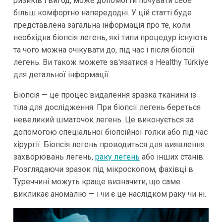
ризиків і вигод, може допомогти почувати себе
більш комфортно напередодні. У цій статті буде
представлена загальна інформація про те, коли
необхідна біопсія легень, які типи процедур існують
та чого можна очікувати до, під час і після біопсії
легень. Ви також можете зв'язатися з Healthy Türkiye
для детальної інформації.
Біопсія — це процес видалення зразка тканини із
тіла для дослідження. При біопсії легень береться
невеликий шматочок легень. Це виконується за
допомогою спеціальної біопсійної голки або під час
хірургії. Біопсія легень проводиться для виявлення
захворювань легень,
раку легень
або інших станів.
Розглядаючи зразок під мікроскопом, фахівці в
Туреччині можуть краще визначити, що саме
викликає аномалію — і чи є це наслідком раку чи ні.