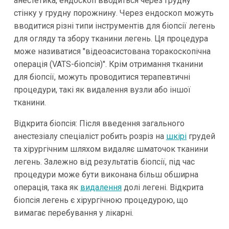
анестетика, ендоскоп вводиться через грудну
стінку у грудну порожнину. Через ендоскоп можуть
вводитися різні типи інструментів для біопсії легень
для огляду та збору тканини легень. Ця процедура
може називатися "відеоасистована торакоскопічна
операція (VATS-біопсія)". Крім отримання тканини
для біопсії, можуть проводитися терапевтичні
процедури, такі як видалення вузли або іншої
тканини.
Відкрита біопсія: Після введення загального
анестезіалу спеціаліст робить розріз на
шкірі
грудей
та хірургічним шляхом видаляє шматочок тканини
легень. Залежно від результатів біопсії, під час
процедури може бути виконана більш обширна
операція, така як
видалення
долі легені. Відкрита
біопсія легень є хірургічною процедурою, що
вимагає перебування у лікарні.