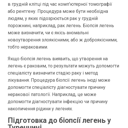
в грудній клітці під час комп'ютерної томографії
або рентгену. Процедура може бути необхідна
людям, у яких підозрюється рак у грудній
порожнині, наприклад, рак легень. Біопсія легень
може визначити, чи є якісь аномальні
новоутворення злоякісними, або ж доброякісними,
тобто нераковими.
Якщо біопсія легень виявить, що утворення на
легень є раковим, то результати можуть допомогти
спеціалісту визначити стадію раку і метод
лікування. Процедура біопсії легень іноді може
допомогти спеціалісту діагностувати причину
неракової патології. Наприклад, це може
допомогти діагностувати інфекцію чи причину
накопичення рідини у легенях.
Підготовка до біопсії легень у
Туреччині