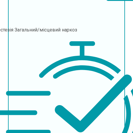
стезія
Загальний/місцевий наркоз