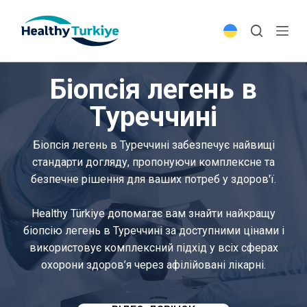
S
k
i
p
Біопсія легень в
t
o
Туреччині
c
o
Біопсія легень в Туреччині забезпечує найвищі
n
стандарти догляду, пропонуючи комплексне та
t
безпечне рішення для ваших потреб у здоров'ї.
e
n
Healthy Türkiye допомагає вам знайти найкращу
t
біопсію легень в Туреччині за доступними цінами і
використовує комплексний підхід у всіх сферах
охорони здоров’я через афілійовані лікарні.