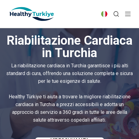
S
k
i
p
Riabilitazione Cardiaca
t
o
in Turchia
c
o
La riabilitazione cardiaca in Turchia garantisce i più alti
n
standard di cura, offrendo una soluzione completa e sicura
t
per le tue esigenze di salute.
e
n
Healthy Türkiye ti aiuta a trovare la migliore riabilitazione
t
cardiaca in Turchia a prezzi accessibili e adotta un
approccio di servizio a 360 gradi in tutte le aree della
salute attraverso ospedali affiliati.