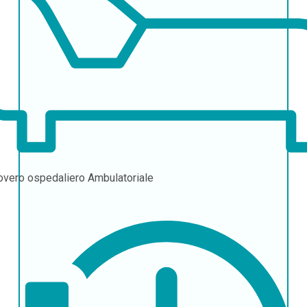
overo ospedaliero
Ambulatoriale