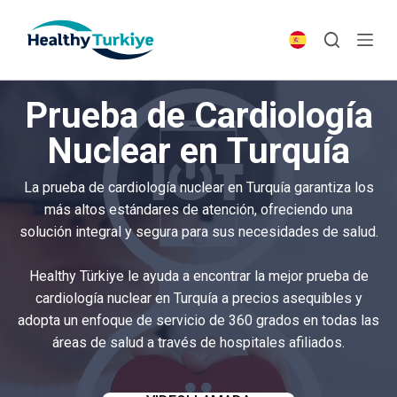
S
k
i
p
Prueba de Cardiología
t
o
Nuclear en Turquía
c
o
La prueba de cardiología nuclear en Turquía garantiza los
n
más altos estándares de atención, ofreciendo una
t
solución integral y segura para sus necesidades de salud.
e
n
Healthy Türkiye le ayuda a encontrar la mejor prueba de
t
cardiología nuclear en Turquía a precios asequibles y
adopta un enfoque de servicio de 360 grados en todas las
áreas de salud a través de hospitales afiliados.