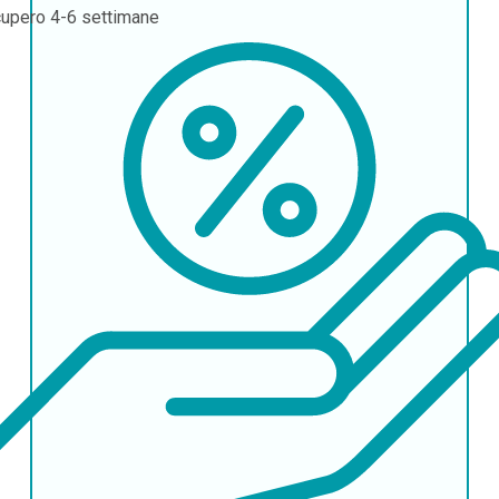
cupero
4-6 settimane