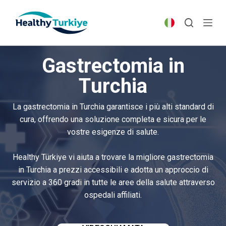
S
k
i
p
Gastrectomia in
t
o
Turchia
c
o
La gastrectomia in Turchia garantisce i più alti standard di
n
cura, offrendo una soluzione completa e sicura per le
t
vostre esigenze di salute.
e
n
Healthy Türkiye vi aiuta a trovare la migliore gastrectomia
t
in Turchia a prezzi accessibili e adotta un approccio di
servizio a 360 gradi in tutte le aree della salute attraverso
ospedali affiliati.