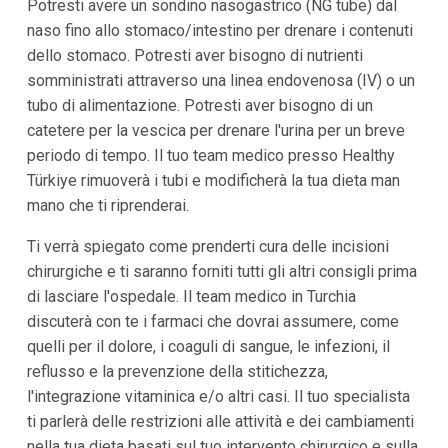
Potresti avere un sondino nasogastrico (NG tube) dal
naso fino allo stomaco/intestino per drenare i contenuti
dello stomaco. Potresti aver bisogno di nutrienti
somministrati attraverso una linea endovenosa (IV) o un
tubo di alimentazione. Potresti aver bisogno di un
catetere per la vescica per drenare l'urina per un breve
periodo di tempo. Il tuo team medico presso Healthy
Türkiye rimuoverà i tubi e modificherà la tua dieta man
mano che ti riprenderai.
Ti verrà spiegato come prenderti cura delle incisioni
chirurgiche e ti saranno forniti tutti gli altri consigli prima
di lasciare l'ospedale. Il team medico in Turchia
discuterà con te i farmaci che dovrai assumere, come
quelli per il dolore, i coaguli di sangue, le infezioni, il
reflusso e la prevenzione della stitichezza,
l'integrazione vitaminica e/o altri casi. Il tuo specialista
ti parlerà delle restrizioni alle attività e dei cambiamenti
nella tua dieta basati sul tuo intervento chirurgico e sulla