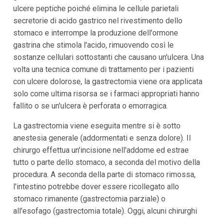
ulcere peptiche poiché elimina le cellule parietali
secretorie di acido gastrico nel rivestimento dello
stomaco e interrompe la produzione dell'ormone
gastrina che stimola l'acido, rimuovendo così le
sostanze cellulari sottostanti che causano un'ulcera. Una
volta una tecnica comune di trattamento per i pazienti
con ulcere dolorose, la gastrectomia viene ora applicata
solo come ultima risorsa se i farmaci appropriati hanno
fallito o se un'ulcera è perforata o emorragica.
La gastrectomia viene eseguita mentre si è sotto
anestesia generale (addormentati e senza dolore). Il
chirurgo effettua un'incisione nell'addome ed estrae
tutto o parte dello stomaco, a seconda del motivo della
procedura. A seconda della parte di stomaco rimossa,
l'intestino potrebbe dover essere ricollegato allo
stomaco rimanente (gastrectomia parziale) o
all'esofago (gastrectomia totale). Oggi, alcuni chirurghi