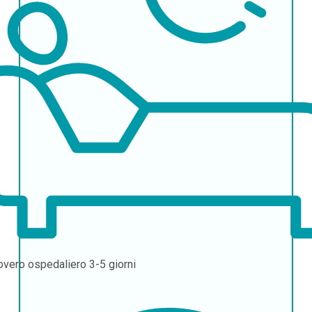
overo ospedaliero
3-5 giorni