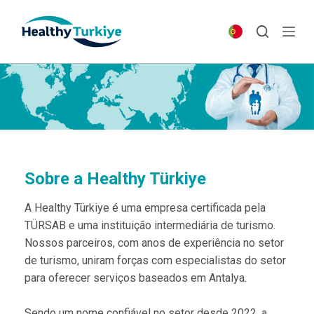
S
k
i
p
t
o
c
o
n
t
Sobre a Healthy Türkiye
e
A Healthy Türkiye é uma empresa certificada pela
n
TÜRSAB e uma instituição intermediária de turismo.
t
Nossos parceiros, com anos de experiência no setor
de turismo, uniram forças com especialistas do setor
para oferecer serviços baseados em Antalya.
Sendo um nome confiável no setor desde 2022, a