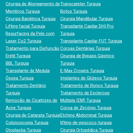
Cirurgia de Alongamento de
Transcateter Turquia
Membros Turquia
Botox Turquia
Cirurgia Bariátrica Turquia
Cirurgia Mandibular Turquia
Lifting facial Turquia
Transplante Capilar DHI Pro
Resurfacing da Pele com
Turquia
Laser Co2 Turquia
Transplante Capilar FUT Turquia
Tratamento para Disfunção
Coroas Dentárias Turquia
Erétil Turquia
Cirurgia de Bypass Gástrico
BBL Turquia
Turquia
Transplante de Medula
E-Max Crowns Turquia
Óssea Turquia
Implantes de Glúteos Turquia
Tratamento Dentário
Tratamento de Ronco Turquia
Turquia
Tratamento de Esclerose
Remoção de Cicatrizes de
Múltipla (EM) Turquia
Acne Turquia
Coroa de Zircônio Turquia
Cirurgia de Catarata Turquia
Etching Abdominal Turquia
Colonoscopia Turquia
lifting-de-pescoco-turquia
Otoplastia Turquia
Cirurgia Ortopédica Turquia