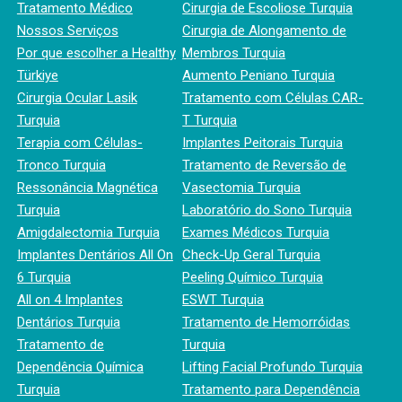
Tratamento Médico
Cirurgia de Escoliose Turquia
Nossos Serviços
Cirurgia de Alongamento de
Por que escolher a Healthy
Membros Turquia
Türkiye
Aumento Peniano Turquia
Cirurgia Ocular Lasik
Tratamento com Células CAR-
Turquia
T Turquia
Terapia com Células-
Implantes Peitorais Turquia
Tronco Turquia
Tratamento de Reversão de
Ressonância Magnética
Vasectomia Turquia
Turquia
Laboratório do Sono Turquia
Amigdalectomia Turquia
Exames Médicos Turquia
Implantes Dentários All On
Check-Up Geral Turquia
6 Turquia
Peeling Químico Turquia
All on 4 Implantes
ESWT Turquia
Dentários Turquia
Tratamento de Hemorróidas
Tratamento de
Turquia
Dependência Química
Lifting Facial Profundo Turquia
Turquia
Tratamento para Dependência