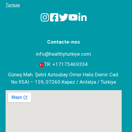
Turquia
Contacte-nos
info@healthyturkiye.com
TR:
+‪17175469334‬
Güneş Mah. Şehit Astsubay Ömer Halis Demir Cad.
No:95AI – 159, 07260 Kepez / Antalya / Türkiye