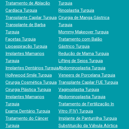
Tratamento de Ablação
Turquia
Cardíaca Turquia
Rinoplastia Turquia
Transplante Capilar Turquia
Cirurgia de Manga Gástrica
Transplante de Barba
Turquia
Turquia
Mommy Makeover Turquia
Facetas Turquia
Tratamento com Balão
Lipoaspiração Turquia
Gástrico Turquia
Implantes Mamarios
Redução de Mama Turquia
Turquia
Lifting de Seios Turquia
Implantes Dentários Turquia
Abdominoplastia Turquia
Hollywood Smile Turquia
Veneers de Porcelana Turquia
Cirurgia Cosmética Turquia
Transplante Capilar FUE Turquia
Cirurgia Plástica Turquia
Vaginoplastia Turquia
Implantes Mamarios
Abdominoplastia Turquia
Turquia
Tratamento de Fertilização In
Exame Dentário Turquia
Vitro (FIV) Turquia
Tratamento do Câncer
Implante de Panturrilha Turquia
Turquia
Substituição da Válvula Aórtica