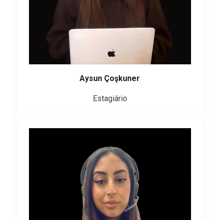
Aysun Çoşkuner
Estagiário