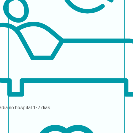
adia no hospital
1-7 dias