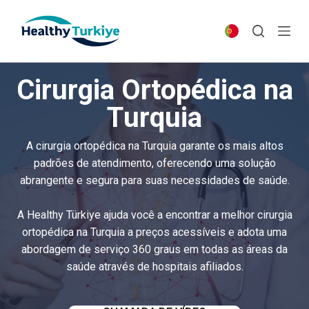
S
k
i
p
Cirurgia Ortopédica na
t
o
Turquia
c
o
A cirurgia ortopédica na Turquia garante os mais altos
n
padrões de atendimento, oferecendo uma solução
t
abrangente e segura para suas necessidades de saúde.
e
n
A Healthy Türkiye ajuda você a encontrar a melhor cirurgia
t
ortopédica na Turquia a preços acessíveis e adota uma
abordagem de serviço 360 graus em todas as áreas da
saúde através de hospitais afiliados.