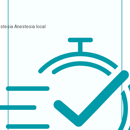
stesia
Anestesia local