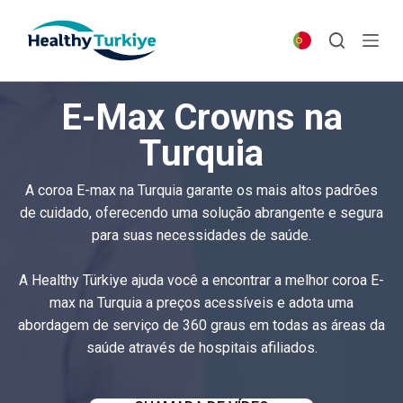
S
k
i
p
E-Max Crowns na
t
o
Turquia
c
o
A coroa E-max na Turquia garante os mais altos padrões
n
de cuidado, oferecendo uma solução abrangente e segura
t
para suas necessidades de saúde.
e
n
A Healthy Türkiye ajuda você a encontrar a melhor coroa E-
t
max na Turquia a preços acessíveis e adota uma
abordagem de serviço de 360 graus em todas as áreas da
saúde através de hospitais afiliados.