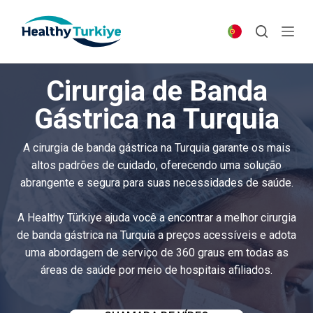
S
k
i
p
Cirurgia de Banda
t
o
Gástrica na Turquia
c
o
A cirurgia de banda gástrica na Turquia garante os mais
n
altos padrões de cuidado, oferecendo uma solução
t
abrangente e segura para suas necessidades de saúde.
e
n
A Healthy Türkiye ajuda você a encontrar a melhor cirurgia
t
de banda gástrica na Turquia a preços acessíveis e adota
uma abordagem de serviço de 360 graus em todas as
áreas de saúde por meio de hospitais afiliados.