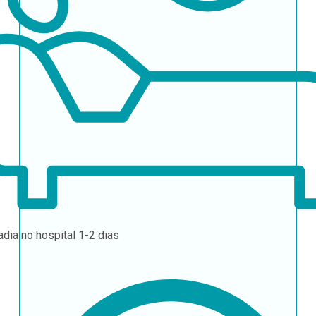
adia no hospital
1-2 dias