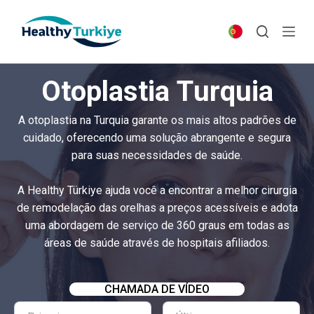
S
k
i
p
Otoplastia Turquia
t
o
A otoplastia na Turquia garante os mais altos padrões de
c
cuidado, oferecendo uma solução abrangente e segura
o
para suas necessidades de saúde.
n
t
A Healthy Türkiye ajuda você a encontrar a melhor cirurgia
e
de remodelação das orelhas a preços acessíveis e adota
n
uma abordagem de serviço de 360 ​​graus em todas as
t
áreas de saúde através de hospitais afiliados.
CHAMADA DE VÍDEO