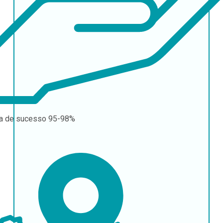
a de sucesso
95-98%