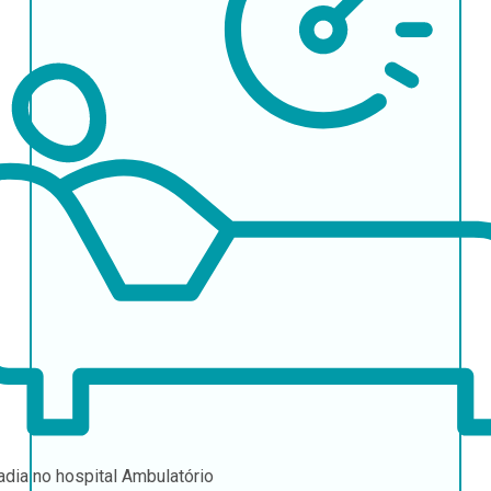
adia no hospital
Ambulatório