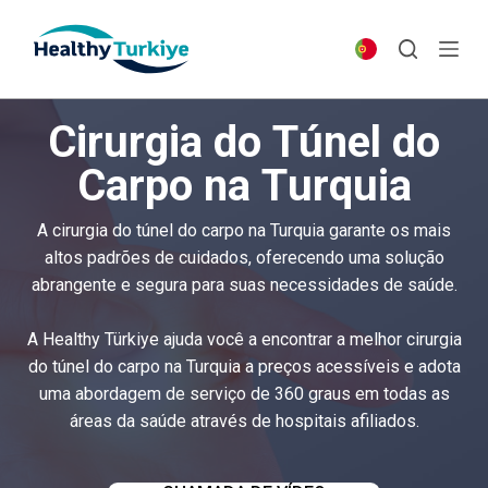
S
k
i
p
Cirurgia do Túnel do
t
o
Carpo na Turquia
c
o
A cirurgia do túnel do carpo na Turquia garante os mais
n
altos padrões de cuidados, oferecendo uma solução
t
abrangente e segura para suas necessidades de saúde.
e
n
A Healthy Türkiye ajuda você a encontrar a melhor cirurgia
t
do túnel do carpo na Turquia a preços acessíveis e adota
uma abordagem de serviço de 360 ​​graus em todas as
áreas da saúde através de hospitais afiliados.