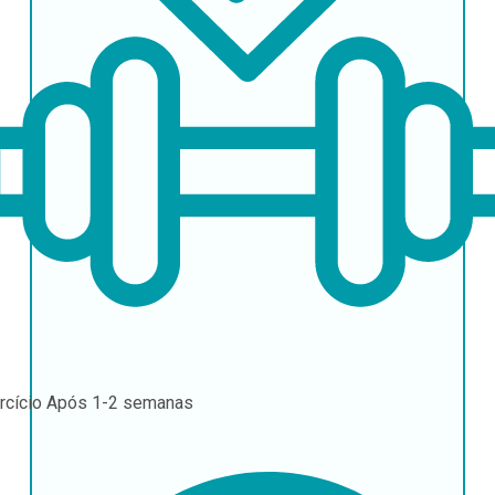
rcício
Após 1-2 semanas