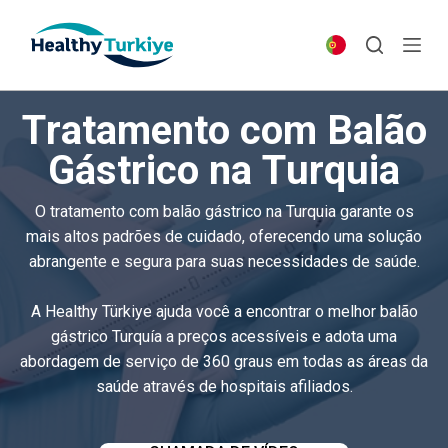
S
k
i
p
Tratamento com Balão
t
o
Gástrico na Turquia
c
o
O tratamento com balão gástrico na Turquia garante os
n
mais altos padrões de cuidado, oferecendo uma solução
t
abrangente e segura para suas necessidades de saúde.
e
n
A Healthy Türkiye ajuda você a encontrar o melhor balão
t
gástrico Turquía a preços acessíveis e adota uma
abordagem de serviço de 360 ​​graus em todas as áreas da
saúde através de hospitais afiliados.