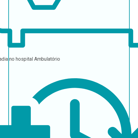
adia no hospital
Ambulatório