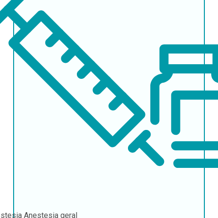
stesia
Anestesia geral