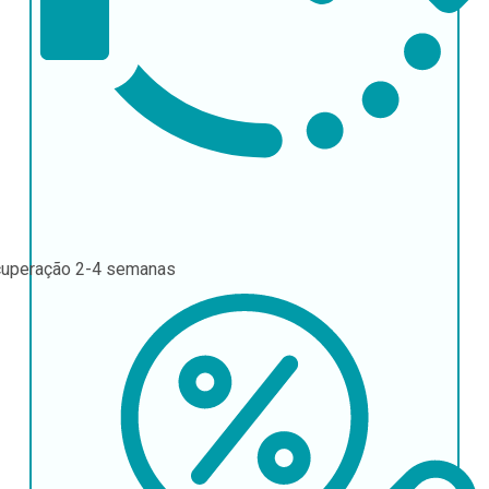
uperação
2-4 semanas