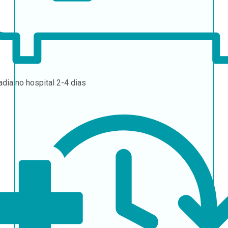
adia no hospital
2-4 dias