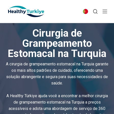
S
k
i
p
Cirurgia de
t
o
Grampeamento
c
Estomacal na Turquia
o
n
t
A cirurgia de grampeamento estomacal na Turquia garante
e
os mais altos padrões de cuidado, oferecendo uma
n
solução abrangente e segura para suas necessidades de
t
saúde.
A Healthy Türkiye ajuda você a encontrar a melhor cirurgia
de grampeamento estomacal na Turquia a preços
acessíveis e adota uma abordagem de serviço de 360