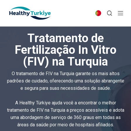
S
k
i
p
Tratamento de
t
o
Fertilização In Vitro
c
(FIV) na Turquia
o
n
t
O tratamento de FIV na Turquia garante os mais altos
e
padrões de cuidado, oferecendo uma solução abrangente
n
e segura para suas necessidades de saúde.
t
A Healthy Türkiye ajuda você a encontrar o melhor
tratamento de FIV na Turquia a preços acessíveis e adota
uma abordagem de serviço de 360 ​​graus em todas as
áreas da saúde por meio de hospitais afiliados.