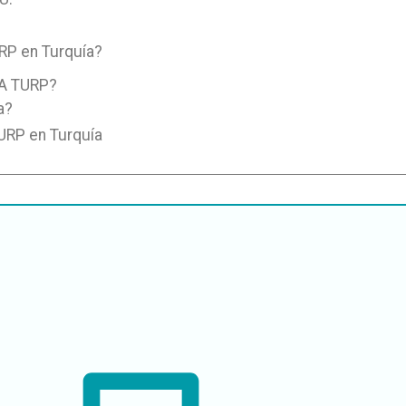
URP en Turquía?
A TURP?
a?
TURP en Turquía