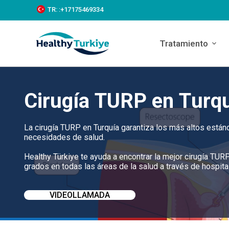
S
TR:
:+‪17175469334‬
k
i
p
Tratamiento
t
o
c
o
n
Cirugía TURP en Turq
t
e
n
t
La cirugía TURP en Turquía garantiza los más altos estánd
necesidades de salud.
Healthy Türkiye te ayuda a encontrar la mejor cirugía TU
grados en todas las áreas de la salud a través de hospital
VIDEOLLAMADA