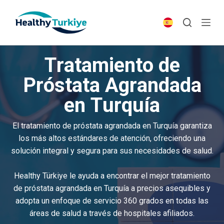
S
k
i
p
Tratamiento de
t
o
Próstata Agrandada
c
en Turquía
o
n
t
El tratamiento de próstata agrandada en Turquía garantiza
e
los más altos estándares de atención, ofreciendo una
n
solución integral y segura para sus necesidades de salud.
t
Healthy Türkiye le ayuda a encontrar el mejor tratamiento
de próstata agrandada en Turquía a precios asequibles y
adopta un enfoque de servicio 360 grados en todas las
áreas de salud a través de hospitales afiliados.