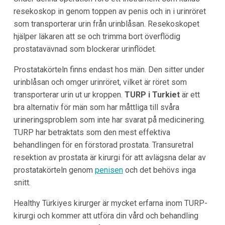
resekoskop in genom toppen av penis och in i urinröret
som transporterar urin från urinblåsan. Resekoskopet
hjälper läkaren att se och trimma bort överflödig
prostatavävnad som blockerar urinflödet.
Prostatakörteln finns endast hos män. Den sitter under
urinblåsan och omger urinröret, vilket är röret som
transporterar urin ut ur kroppen.
TURP i Turkiet
är ett
bra alternativ för män som har måttliga till svåra
urineringsproblem som inte har svarat på medicinering.
TURP har betraktats som den mest effektiva
behandlingen för en förstorad prostata. Transuretral
resektion av prostata är kirurgi för att avlägsna delar av
prostatakörteln genom
penisen
och det behövs inga
snitt.
Healthy Türkiyes kirurger är mycket erfarna inom TURP-
kirurgi och kommer att utföra din vård och behandling