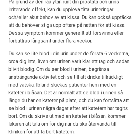
På grund av den råa ytan runt din prostata och urins
irriterande effekt, kan du uppleva täta urineringar
och/eller akut behov av att kissa. Du kan också upptäcka
att du behöver stiga upp oftare på natten för att kissa.
Dessa symptom kommer generellt att försvinna eller
förbättras långsamt under flera veckor.
Du kan se lite blod i din urin under de första 6 veckorna,
oroa dig inte, även om urinen varit klar ett tag och sedan
blivit blodig. Om du ser blod i urinen, begränsa
ansträngande aktivitet och se till att dricka tillräckligt
med vätska. Ibland skickas patienter hem med en
kateter i blåsan. Det är normalt att se blod i urinen så
länge du har en kateter på plats, och du kan fortsätta att
se blod i urinen några dagar efter att katetern har tagits
bort. Om du skrivs ut med en kateter i blåsan, kommer
läkaren att tala om för dig när du ska återvända till
kliniken för att ta bort katetern.