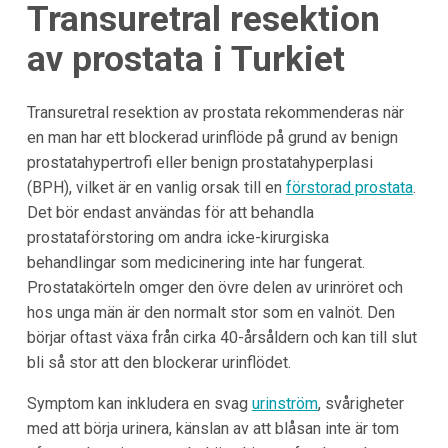
Transuretral resektion
av prostata i Turkiet
Transuretral resektion av prostata rekommenderas när
en man har ett blockerad urinflöde på grund av benign
prostatahypertrofi eller benign prostatahyperplasi
(BPH), vilket är en vanlig orsak till en
förstorad prostata
.
Det bör endast användas för att behandla
prostataförstoring om andra icke-kirurgiska
behandlingar som medicinering inte har fungerat.
Prostatakörteln omger den övre delen av urinröret och
hos unga män är den normalt stor som en valnöt. Den
börjar oftast växa från cirka 40-årsåldern och kan till slut
bli så stor att den blockerar urinflödet.
Symptom kan inkludera en svag
urinström
, svårigheter
med att börja urinera, känslan av att blåsan inte är tom