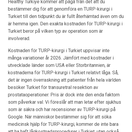
Healthy Türkiye kommer att pågå från det att du
bestämmer dig för att genomföra en TURP-kirurgi i
Turkiet till den tidpunkt du är fullt återhämtad även om du
är hemma igen. Den exakta kostnaden för TURP-kirurgi i
Turkiet beror på vilken typ av operation som är
involverad.
Kostnaden för TURP-kirurgi i Turkiet uppvisar inte
många variationer år 2026. Jämfört med kostnader i
utvecklade länder som USA eller Storbritannien, är
kostnaderna för TURP-kirurgi i Turkiet relativt låga. Så,
det är ingen överraskning att patienter från hela världen
besöker Turkiet för transuretral resektion av
prostataoperationer. Pris är dock inte den enda faktorn
som påverkar val. Vi föreslår att man letar efter sjukhus
som är säkra och har recensioner av TURP-kirurgi på
Google. När människor bestämmer sig för att söka
medicinsk hjälp för TURP-kirurgi, kommer de inte bara
att ha haft lågkostnadsprocedurer i Turkiet, utan också