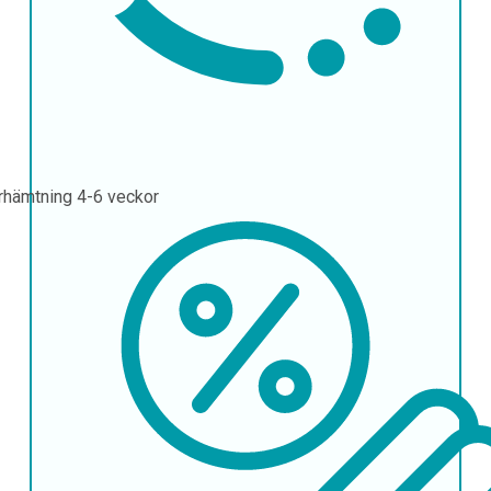
rhämtning
4-6 veckor