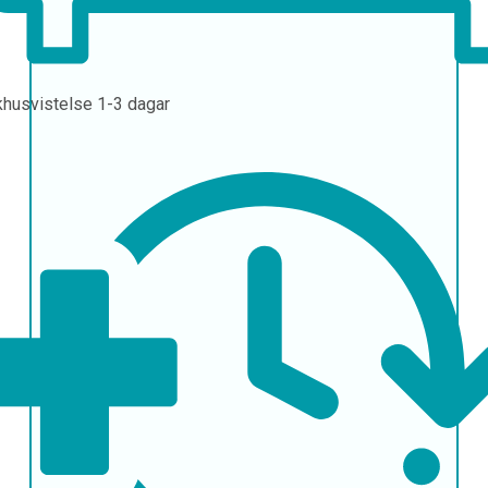
khusvistelse
1-3 dagar