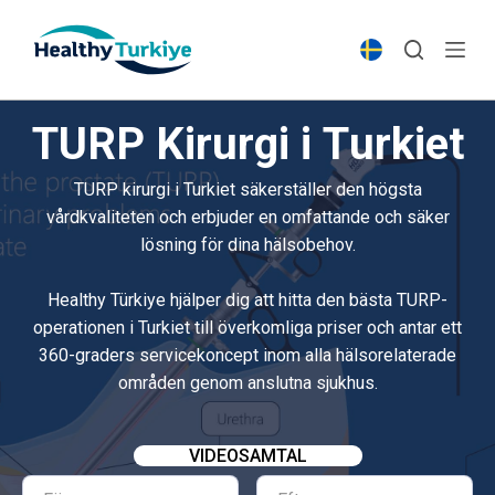
S
k
i
p
TURP Kirurgi i Turkiet
t
o
TURP kirurgi i Turkiet säkerställer den högsta
c
vårdkvaliteten och erbjuder en omfattande och säker
o
lösning för dina hälsobehov.
n
t
Healthy Türkiye hjälper dig att hitta den bästa TURP-
e
operationen i Turkiet till överkomliga priser och antar ett
n
360-graders servicekoncept inom alla hälsorelaterade
t
områden genom anslutna sjukhus.
VIDEOSAMTAL