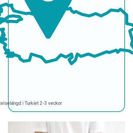
telselängd i Turkiet
2-3 veckor