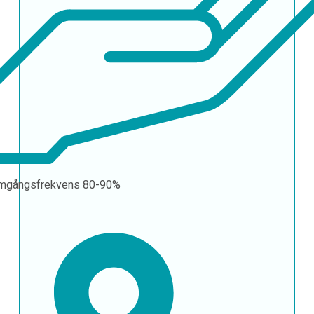
mgångsfrekvens
80-90%