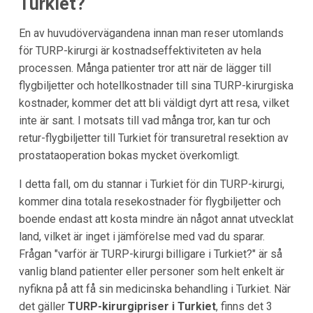
Turkiet?
En av huvudövervägandena innan man reser utomlands
för TURP-kirurgi är kostnadseffektiviteten av hela
processen. Många patienter tror att när de lägger till
flygbiljetter och hotellkostnader till sina TURP-kirurgiska
kostnader, kommer det att bli väldigt dyrt att resa, vilket
inte är sant. I motsats till vad många tror, kan tur och
retur-flygbiljetter till Turkiet för transuretral resektion av
prostataoperation bokas mycket överkomligt.
I detta fall, om du stannar i Turkiet för din TURP-kirurgi,
kommer dina totala resekostnader för flygbiljetter och
boende endast att kosta mindre än något annat utvecklat
land, vilket är inget i jämförelse med vad du sparar.
Frågan "varför är TURP-kirurgi billigare i Turkiet?" är så
vanlig bland patienter eller personer som helt enkelt är
nyfikna på att få sin medicinska behandling i Turkiet. När
det gäller
TURP-kirurgipriser i Turkiet
, finns det 3