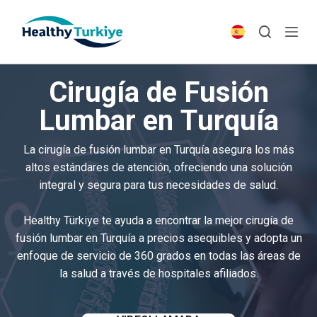
S
k
i
p
Cirugía de Fusión
t
o
Lumbar en Turquía
c
o
La cirugía de fusión lumbar en Turquía asegura los más
n
altos estándares de atención, ofreciendo una solución
t
integral y segura para tus necesidades de salud.
e
n
Healthy Türkiye te ayuda a encontrar la mejor cirugía de
t
fusión lumbar en Turquía a precios asequibles y adopta un
enfoque de servicio de 360 grados en todas las áreas de
la salud a través de hospitales afiliados.