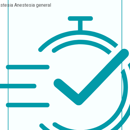
stesia
Anestesia general