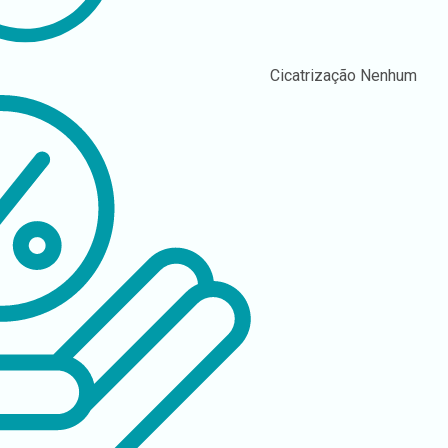
Cicatrização
Nenhum