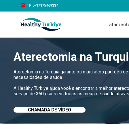
S
TR:
:+‪17175469334‬
k
i
p
Tratament
t
o
c
o
n
Aterectomia na Turqu
t
e
n
t
Aterectomia na Turquia garante os mais altos padrões d
necessidades de saúde.
A Healthy Türkiye ajuda você a encontrar a melhor atere
serviço de 360 graus em todas as áreas de saúde através 
CHAMADA DE VÍDEO