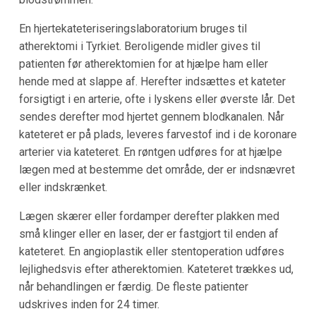
En hjertekateteriseringslaboratorium bruges til
atherektomi i Tyrkiet. Beroligende midler gives til
patienten før atherektomien for at hjælpe ham eller
hende med at slappe af. Herefter indsættes et kateter
forsigtigt i en arterie, ofte i lyskens eller øverste lår. Det
sendes derefter mod hjertet gennem blodkanalen. Når
kateteret er på plads, leveres farvestof ind i de koronare
arterier via kateteret. En røntgen udføres for at hjælpe
lægen med at bestemme det område, der er indsnævret
eller indskrænket.
Lægen skærer eller fordamper derefter plakken med
små klinger eller en laser, der er fastgjort til enden af
kateteret. En angioplastik eller stentoperation udføres
lejlighedsvis efter atherektomien. Kateteret trækkes ud,
når behandlingen er færdig. De fleste patienter
udskrives inden for 24 timer.