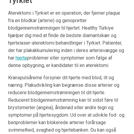
Tyrkiet
Aterektomi i Tyrkiet er en operation, der fjerner plaque
fra en blodkar (arterie) og genopretter
blodgennemstrømningen til hjertet. Healthy Türkiye
hjælper dig med at finde de bedste diamantskær og
hjertelaser-aterektomi behandlinger i Tyrkiet. Patienter,
der har plakakkumulering inden i deres arterievægge og
har
hjerte
problemer eller symptomer som følge af
denne opbygning, er kandidater til en aterektomi.
Kranspulsårerne forsyner dit hjerte med blod, ilt og
næring. Plakudvikling kan begrænse disse arterier og
reducere blodgennemstrømningen til dit hjerte.
Reduceret blodgennemstrømning kan til sidst føre til
brystsmerter (angina), åndenød eller andre tegn og
symptomer på hjertesygdom. Ud over at udvikle fod- og
benproblemer kan blokerede arterier forårsage
svimmelhed, svaghed og hjertebanken. Du kan også