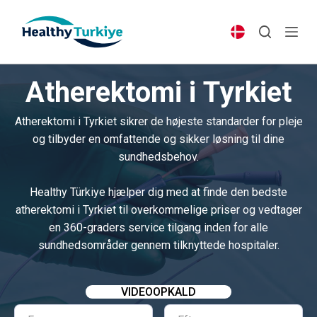
S
k
i
p
Atherektomi i Tyrkiet
t
o
Atherektomi i Tyrkiet sikrer de højeste standarder for pleje
c
og tilbyder en omfattende og sikker løsning til dine
o
sundhedsbehov.
n
t
Healthy Türkiye hjælper dig med at finde den bedste
e
atherektomi i Tyrkiet til overkommelige priser og vedtager
n
en 360-graders service tilgang inden for alle
t
sundhedsområder gennem tilknyttede hospitaler.
VIDEOOPKALD