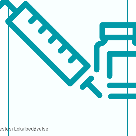
æstesi
Lokalbedøvelse