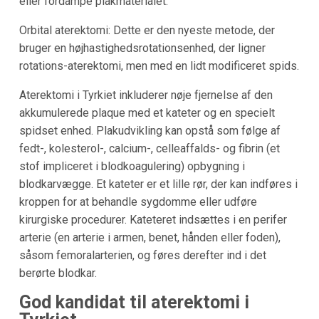
eller fordampe plakmaterialet.
Orbital aterektomi: Dette er den nyeste metode, der
bruger en højhastighedsrotationsenhed, der ligner
rotations-aterektomi, men med en lidt modificeret spids.
Aterektomi i Tyrkiet inkluderer nøje fjernelse af den
akkumulerede plaque med et kateter og en specielt
spidset enhed. Plakudvikling kan opstå som følge af
fedt-, kolesterol-, calcium-, celleaffalds- og fibrin (et
stof impliceret i blodkoagulering) opbygning i
blodkarvægge. Et kateter er et lille rør, der kan indføres i
kroppen for at behandle sygdomme eller udføre
kirurgiske procedurer. Kateteret indsættes i en perifer
arterie (en arterie i armen, benet, hånden eller foden),
såsom femoralarterien, og føres derefter ind i det
berørte blodkar.
God kandidat til aterektomi i