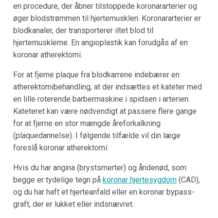
en procedure, der åbner tilstoppede koronararterier og
øger blodstrømmen til hjertemusklen. Koronararterier er
blodkanaler, der transporterer iltet blod til
hjertemusklerne. En angioplastik kan forudgås af en
koronar atherektomi.
For at fjerne plaque fra blodkarrene indebærer en
atherektomibehandling, at der indsættes et kateter med
en lille roterende barbermaskine i spidsen i arterien.
Kateteret kan være nødvendigt at passere flere gange
for at fjerne en stor mængde åreforkalkning
(plaquedannelse). I følgende tilfælde vil din læge
foreslå koronar atherektomi:
Hvis du har angina (brystsmerter) og åndenød, som
begge er tydelige tegn på
koronar hjertesygdom
(CAD),
og du har haft et hjerteanfald eller en koronar bypass-
graft, der er lukket eller indsnævret.