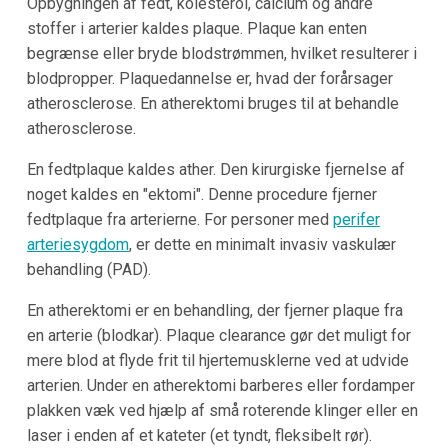
Opbygningen af fedt, kolesterol, calcium og andre
stoffer i arterier kaldes plaque. Plaque kan enten
begrænse eller bryde blodstrømmen, hvilket resulterer i
blodpropper. Plaquedannelse er, hvad der forårsager
atherosclerose. En atherektomi bruges til at behandle
atherosclerose.
En fedtplaque kaldes ather. Den kirurgiske fjernelse af
noget kaldes en "ektomi". Denne procedure fjerner
fedtplaque fra arterierne. For personer med
perifer
arteriesygdom
, er dette en minimalt invasiv vaskulær
behandling (PAD).
En atherektomi er en behandling, der fjerner plaque fra
en arterie (blodkar). Plaque clearance gør det muligt for
mere blod at flyde frit til hjertemusklerne ved at udvide
arterien. Under en atherektomi barberes eller fordamper
plakken væk ved hjælp af små roterende klinger eller en
laser i enden af et kateter (et tyndt, fleksibelt rør).