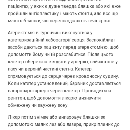
пацієнтах, у яких є дуже тверда бляшка або які вже
пройшли ангіопластику і мають стенти, але все ще
мають бляшки, які перешкоджають течії крові.
Атеректомія в Туреччині виконується у
катетеризаційній лабораторії серця. Заспокійливі
засоби даються пацієнту перед атеректомією, щоб
допомогти йому чи їй розслабитися. Після цього
катетер обережно вводять у артерію, найчастіше у
паху чи верхній частині стегна. Катетер
спрямовується до серця через кровоносну судину.
Коли катетер установлений, барвник доставляється
в коронарні артерії через катетер. Проводиться
рентген, щоб допомогти лікарю визначити
обмежену чи звужену зону.
Лікар потім знімає або випаровує бляшки за
допомогою малих лез або лазера, прикріплених до