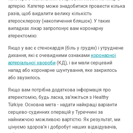
артерію. Катетер може знадобитися провести кілька
разів, щоб видалити велику кількість
атеросклерозу (накопичення бляшок). У таких
випадках лікар запропонує вам коронарну
атеректомію:
Якщо у вас є стенокардія (біль у грудях) і утруднене
дихання, які є очевидними ознаками
коронарної
артеріальної хвороби
(КД), і ви мали серцевий
напад або коронарне шунтування, яке закрилось
або звузилось.
Якщо вам потрібна додаткова інформація про
атеректомію, будь ласка, зв'яжіться з Healthy
Türkiye. Основна мета - надати найкращі варіанти
серцево-судинних операцій у Туреччині за
найнижчою можливою вартістю. Як результат, ми
цінуємо здоров'я і добробут наших відвідувачів,