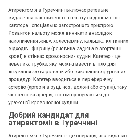
Атиректомія в Туреччині включає ретельне
видалення накопиченого нальоту за допомогою
катетера і спеціально загостреного пристрою.
Розвиток нальоту може виникати внаслідок
накопичення жиру, холестерину, кальцію, клітинних
відходів і фібрину (речовина, задіяна в згортанні
крові) в стінках кровоносних судин. Катетер - це
невелика трубка, яку можна ввести в тіло для
лікування захворювань або виконання хірургічних
процедур. Катетер вводиться в периферичну
артерію (артерія в руці, нозі, долоні або ступні), таку
як стегнова артерія, і потім просувається до
ураженої кровоносної судини.
Добрий кандидат для
атиректомії в Туреччині
Атиректомія в Туреччині - це операція, яка видаляє