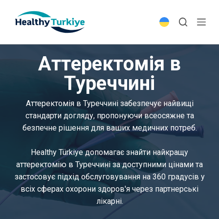
S
k
i
p
Аттеректомія в
t
o
Туреччині
c
o
Аттеректомія в Туреччині забезпечує найвищі
n
стандарти догляду, пропонуючи всеосяжне та
t
безпечне рішення для ваших медичних потреб.
e
n
Healthy Türkiye допомагає знайти найкращу
t
аттеректомію в Туреччині за доступними цінами та
застосовує підхід обслуговування на 360 градусів у
всіх сферах охорони здоров'я через партнерські
лікарні.