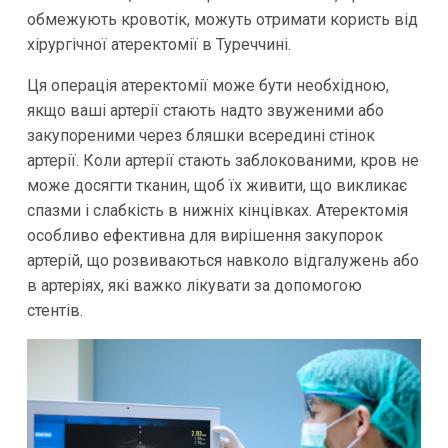
обмежують кровотік, можуть отримати користь від
хірургічної атеректомії в Туреччині.
Ця операція атеректомії може бути необхідною,
якщо ваші артерії стають надто звуженими або
закупореними через бляшки всередині стінок
артерії. Коли артерії стають заблокованими, кров не
може досягти тканин, щоб їх живити, що викликає
спазми і слабкість в нижніх кінцівках. Атеректомія
особливо ефективна для вирішення закупорок
артерій, що розвиваються навколо відгалужень або
в артеріях, які важко лікувати за допомогою
стентів.