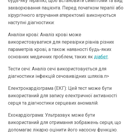
будь-яку терапію, щоб встановити симптоми та вид
захворювання пацієнта. Перед початком терапії або
хірургічного втручання атеректомії виконуються
наступні діагностики:
Аналізи крові: Аналіз крові може
використовуватися для перевірки рівнів різних
параметрів крові, а також наявності будь-яких
основних медичних проблем, таких як
діабет
.
Тести сечі: Аналіз сечі використовується для
діагностики інфекцій сечовивідних шляхів.
п>
Електрокардіограма (ЕКГ): Цей тест може бути
використаний для запису електричної активності
серця та діагностики серцевих аномалій.
Ехокардіограма: Ультразвук може бути
використаний для отримання зображень серця, що
допомагає лікарю оцінити його насосну функцію.