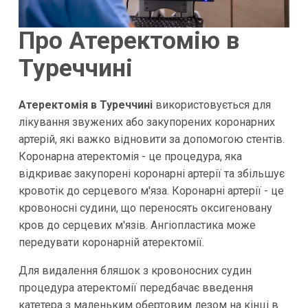
Про Атеректомію в
Туреччині
Атеректомія в Туреччині
використовується для
лікування звужених або закупорених коронарних
артерій, які важко відновити за допомогою стентів.
Коронарна атеректомія - це процедура, яка
відкриває закупорені коронарні артерії та збільшує
кровотік до серцевого м'яза. Коронарні артерії - це
кровоносні судини, що переносять оксигеновану
кров до серцевих м'язів. Ангіопластика може
передувати коронарній атеректомії.
Для видалення бляшок з кровоносних судин
процедура атеректомії передбачає введення
катетера з маленьким обертовим лезом на кінці в