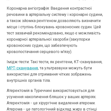
Коронарна ангіографія: Введення контрастної
речовини в артеріальну систему і коронарні судини,
а також зйомка рентгеном дозволяють визначити
місце і ступінь блокувань кровоносних судин. Цей
тест зазвичай рекомендовано, якщо є можливість
коронарної артеріальної хвороби (закупорки
кровоносних судин, що забезпечують
кровопостачання серцевого м'язу).
Імідж-тести: Такі тести, як рентгени, КТ-сканування,
МРТ-сканування
, та ультразвуки можуть бути
використані для отримання чітких зображень
внутрішніх органів тіла.
Атеректомія в Туреччині використовується для
усунення накопичення бляшок у ваших артеріях.
Атеректомія - це хірургічне видалення атероми.
Атерома - це патологічний відклад жиру в стінці