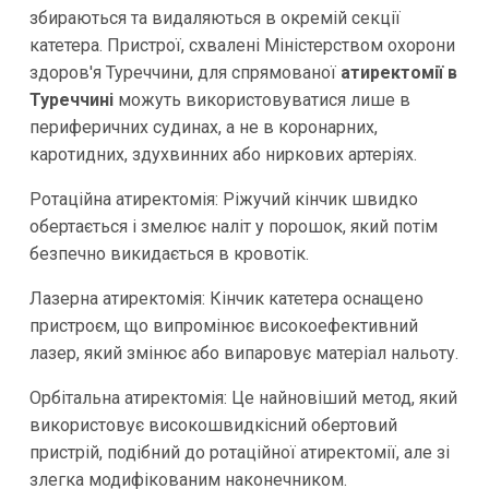
збираються та видаляються в окремій секції
катетера. Пристрої, схвалені Міністерством охорони
здоров'я Туреччини, для спрямованої
атиректомії в
Туреччині
можуть використовуватися лише в
периферичних судинах, а не в коронарних,
каротидних, здухвинних або ниркових артеріях.
Ротаційна атиректомія: Ріжучий кінчик швидко
обертається і змелює наліт у порошок, який потім
безпечно викидається в кровотік.
Лазерна атиректомія: Кінчик катетера оснащено
пристроєм, що випромінює високоефективний
лазер, який змінює або випаровує матеріал нальоту.
Орбітальна атиректомія: Це найновіший метод, який
використовує високошвидкісний обертовий
пристрій, подібний до ротаційної атиректомії, але зі
злегка модифікованим наконечником.