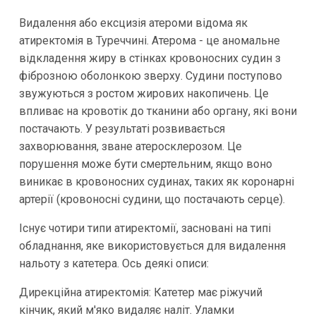
Видалення або ексцизія атероми відома як
атиректомія в Туреччині. Атерома - це аномальне
відкладення жиру в стінках кровоносних судин з
фіброзною оболонкою зверху. Судини поступово
звужуються з ростом жирових накопичень. Це
впливає на кровотік до тканини або органу, які вони
постачають. У результаті розвивається
захворювання, зване атеросклерозом. Це
порушення може бути смертельним, якщо воно
виникає в кровоносних судинах, таких як коронарні
артерії (кровоносні судини, що постачають серце).
Існує чотири типи атиректомії, засновані на типі
обладнання, яке використовується для видалення
нальоту з катетера. Ось деякі описи:
Дирекційна атиректомія: Катетер має ріжучий
кінчик, який м'яко видаляє наліт. Уламки