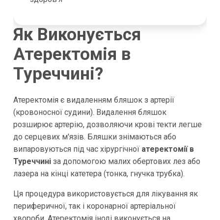
Як Виконується
Атеректомія в
Туреччині?
Атеректомія є видаленням бляшок з артерії
(кровоносної судини). Видалення бляшок
розширює артерію, дозволяючи крові текти легше
до серцевих м'язів. Бляшки знімаються або
випаровуються під час хірургічної
атеректомії в
Туреччині
за допомогою малих обертових лез або
лазера на кінці катетера (тонка, гнучка трубка).
Ця процедура використовується для лікування як
периферичної, так і коронарної артеріальної
хвороби. Атеректомія іноді виконується на