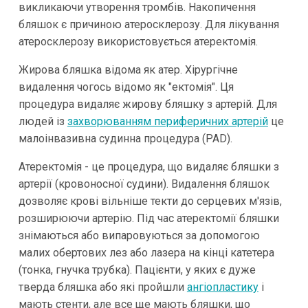
викликаючи утворення тромбів. Накопичення
бляшок є причиною атеросклерозу. Для лікування
атеросклерозу використовується атеректомія.
Жирова бляшка відома як атер. Хірургічне
видалення чогось відомо як "ектомія". Ця
процедура видаляє жирову бляшку з артерій. Для
людей із
захворюванням периферичних артерій
це
малоінвазивна судинна процедура (PAD).
Атеректомія - це процедура, що видаляє бляшки з
артерії (кровоносної судини). Видалення бляшок
дозволяє крові вільніше текти до серцевих м'язів,
розширюючи артерію. Під час атеректомії бляшки
знімаються або випаровуються за допомогою
малих обертових лез або лазера на кінці катетера
(тонка, гнучка трубка). Пацієнти, у яких є дуже
тверда бляшка або які пройшли
ангіопластику
і
мають стенти, але все ще мають бляшки, що