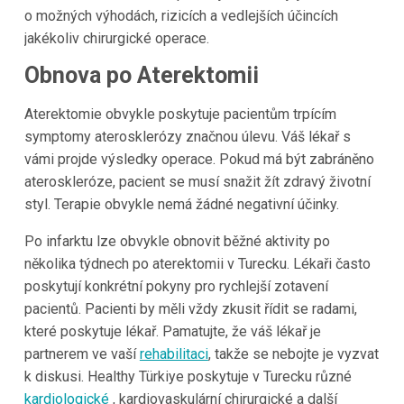
o možných výhodách, rizicích a vedlejších účincích
jakékoliv chirurgické operace.
Obnova po Aterektomii
Aterektomie obvykle poskytuje pacientům trpícím
symptomy aterosklerózy značnou úlevu. Váš lékař s
vámi projde výsledky operace. Pokud má být zabráněno
ateroskleróze, pacient se musí snažit žít zdravý životní
styl. Terapie obvykle nemá žádné negativní účinky.
Po infarktu lze obvykle obnovit běžné aktivity po
několika týdnech po aterektomii v Turecku. Lékaři často
poskytují konkrétní pokyny pro rychlejší zotavení
pacientů. Pacienti by měli vždy zkusit řídit se radami,
které poskytuje lékař. Pamatujte, že váš lékař je
partnerem ve vaší
rehabilitaci
, takže se nebojte je vyzvat
k diskusi. Healthy Türkiye poskytuje v Turecku různé
kardiologické
, kardiovaskulární chirurgické a další