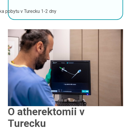
ka pobytu v Turecku
1-2 dny
O atherektomii v
Turecku