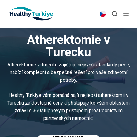
S
k
i
p
Atherektomie v
t
o
Turecku
c
o
Atherektomie v Turecku zajišťuje nejvyšší standardy péče,
n
nabízí komplexní a bezpečné řešení pro vaše zdravotní
t
potřeby.
e
n
Healthy Türkiye vám pomáhá najít nejlepší atherektomii v
t
Turecku za dostupné ceny a přistupuje ke všem oblastem
zdraví s 360stupňovým přístupem prostřednictvím
partnerských nemocnic.