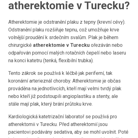
atherektomie v Turecku?
Atherektomie je odstranění plaku z tepny (krevní cévy).
Odstranění plaku rozšiřuje tepnu, což umožňuje krve
volnější proudění k srdečním svalům. Plak je během
chirurgické
atherektomie v Turecku
ořezáván nebo
odpařován pomocí malých rotačních čepelí nebo laseru
na konci katetru (tenká, flexibilní trubka).
Tento zákrok se používá k léčbě jak periferní, tak
koronární arterieznál choroby. Atherektomie je občas
prováděna na jednotlivcích, kteří mají velmi tvrdý plak
nebo kteří již podstoupili angioplastiku a stenty, ale
stále mají plak, který brání průtoku krve.
Kardiologická katetrizační laboratoř se používá pro
atherektomii v Turecku. Před atherektomií jsou
pacientovi podávány sedativa, aby se mohl uvolnit. Poté