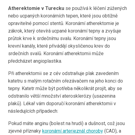
Atherektomie v Turecku
se používá k léčení zúžených
nebo ucpaných koronárních tepen, které jsou obtížně
opravitelné pomocí stentů. Koronární atherektomie je
zákrok, který otevírá ucpané koronární tepny a zvyšuje
průtok krve k srdečnímu svalu. Koronární tepny jsou
krevní kanály, které přivádějí okysličenou krev do
srdečních svalů. Koronární atherektomii může
předcházet angioplastika.
Při atherektomii se z cév odstraňuje plak zavedením
katetru s malým rotačním ořezávačem na jeho konci do
tepny. Katetr může být potřeba několikrát projít, aby se
odstranilo větší množství aterosklerózy (usazenina
plaků). Lékař vám doporučí koronární atherektomii v
následujících případech:
Pokud máte anginu (bolest na hrudi) a dušnost, což jsou
zjevné příznaky
koronární arterieznál choroby
(CAD), a