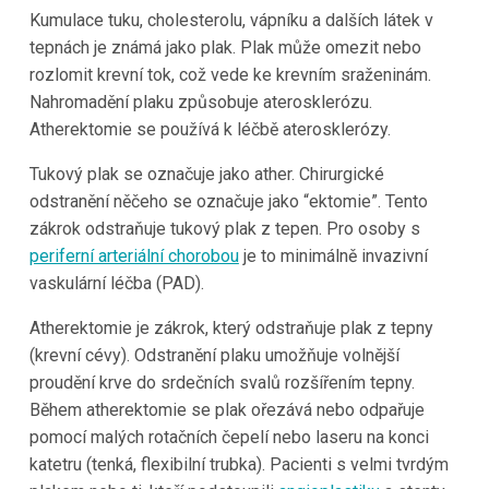
Kumulace tuku, cholesterolu, vápníku a dalších látek v
tepnách je známá jako plak. Plak může omezit nebo
rozlomit krevní tok, což vede ke krevním sraženinám.
Nahromadění plaku způsobuje aterosklerózu.
Atherektomie se používá k léčbě aterosklerózy.
Tukový plak se označuje jako ather. Chirurgické
odstranění něčeho se označuje jako “ektomie”. Tento
zákrok odstraňuje tukový plak z tepen. Pro osoby s
periferní arteriální chorobou
je to minimálně invazivní
vaskulární léčba (PAD).
Atherektomie je zákrok, který odstraňuje plak z tepny
(krevní cévy). Odstranění plaku umožňuje volnější
proudění krve do srdečních svalů rozšířením tepny.
Během atherektomie se plak ořezává nebo odpařuje
pomocí malých rotačních čepelí nebo laseru na konci
katetru (tenká, flexibilní trubka). Pacienti s velmi tvrdým