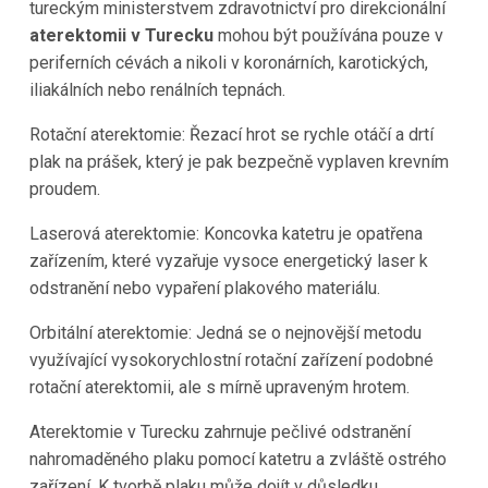
tureckým ministerstvem zdravotnictví pro direkcionální
aterektomii v Turecku
mohou být používána pouze v
periferních cévách a nikoli v koronárních, karotických,
iliakálních nebo renálních tepnách.
Rotační aterektomie: Řezací hrot se rychle otáčí a drtí
plak na prášek, který je pak bezpečně vyplaven krevním
proudem.
Laserová aterektomie: Koncovka katetru je opatřena
zařízením, které vyzařuje vysoce energetický laser k
odstranění nebo vypaření plakového materiálu.
Orbitální aterektomie: Jedná se o nejnovější metodu
využívající vysokorychlostní rotační zařízení podobné
rotační aterektomii, ale s mírně upraveným hrotem.
Aterektomie v Turecku zahrnuje pečlivé odstranění
nahromaděného plaku pomocí katetru a zvláště ostrého
zařízení. K tvorbě plaku může dojít v důsledku