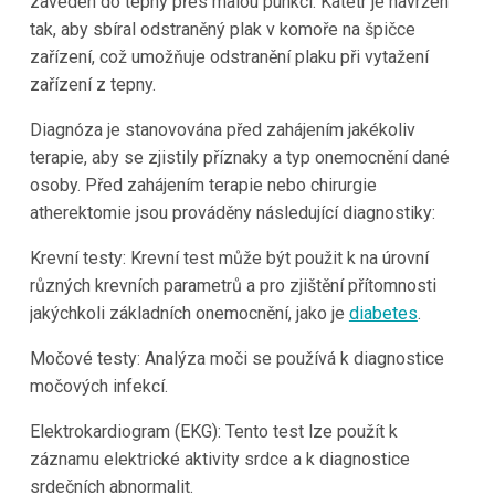
zaveden do tepny přes malou punkci. Katetr je navržen
tak, aby sbíral odstraněný plak v komoře na špičce
zařízení, což umožňuje odstranění plaku při vytažení
zařízení z tepny.
Diagnóza je stanovována před zahájením jakékoliv
terapie, aby se zjistily příznaky a typ onemocnění dané
osoby. Před zahájením terapie nebo chirurgie
atherektomie jsou prováděny následující diagnostiky:
Krevní testy: Krevní test může být použit k na úrovní
různých krevních parametrů a pro zjištění přítomnosti
jakýchkoli základních onemocnění, jako je
diabetes
.
Močové testy: Analýza moči se používá k diagnostice
močových infekcí.
Elektrokardiogram (EKG): Tento test lze použít k
záznamu elektrické aktivity srdce a k diagnostice
srdečních abnormalit.