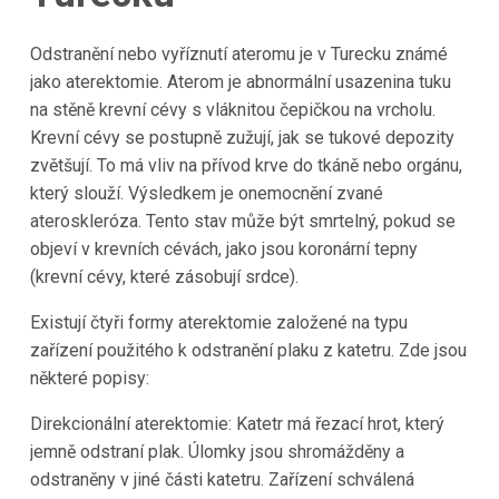
Odstranění nebo vyříznutí ateromu je v Turecku známé
jako aterektomie. Aterom je abnormální usazenina tuku
na stěně krevní cévy s vláknitou čepičkou na vrcholu.
Krevní cévy se postupně zužují, jak se tukové depozity
zvětšují. To má vliv na přívod krve do tkáně nebo orgánu,
který slouží. Výsledkem je onemocnění zvané
ateroskleróza. Tento stav může být smrtelný, pokud se
objeví v krevních cévách, jako jsou koronární tepny
(krevní cévy, které zásobují srdce).
Existují čtyři formy aterektomie založené na typu
zařízení použitého k odstranění plaku z katetru. Zde jsou
některé popisy:
Direkcionální aterektomie: Katetr má řezací hrot, který
jemně odstraní plak. Úlomky jsou shromážděny a
odstraněny v jiné části katetru. Zařízení schválená