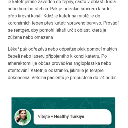
je katetr jemně zaveden do tepny, často v oblasti třísla
nebo horního stehna. Pak je odeslán směrem k srdci
přes krevní kanál. Když je katetr na místě, je do
koronárních tepen přes katetr vpraveno barvivo. Provádí
se rentgen, aby pomohl lékaři určit oblast, která je
zúžena nebo omezena.
Lékař pak odřezává nebo odpařuje plak pomocí malých
čepelí nebo laseru připojeného k konci katetru. Po
atherektomii je občas prováděna angioplastika nebo
stentování. Katetr je odstraněn, jakmile je terapie
dokončena. Většina pacientů je propuštěna do 24 hodin.