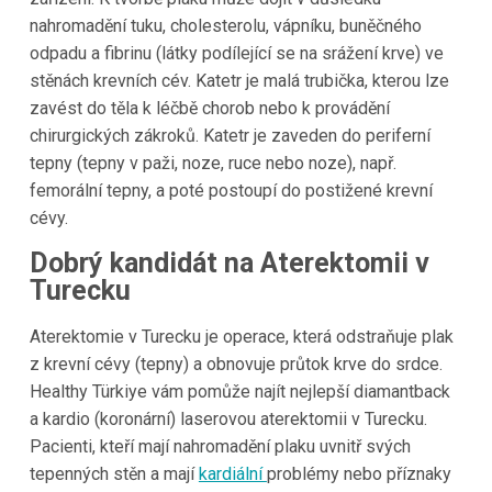
nahromadění tuku, cholesterolu, vápníku, buněčného
odpadu a fibrinu (látky podílející se na srážení krve) ve
stěnách krevních cév. Katetr je malá trubička, kterou lze
zavést do těla k léčbě chorob nebo k provádění
chirurgických zákroků. Katetr je zaveden do periferní
tepny (tepny v paži, noze, ruce nebo noze), např.
femorální tepny, a poté postoupí do postižené krevní
cévy.
Dobrý kandidát na Aterektomii v
Turecku
Aterektomie v Turecku je operace, která odstraňuje plak
z krevní cévy (tepny) a obnovuje průtok krve do srdce.
Healthy Türkiye vám pomůže najít nejlepší diamantback
a kardio (koronární) laserovou aterektomii v Turecku.
Pacienti, kteří mají nahromadění plaku uvnitř svých
tepenných stěn a mají
kardiální
problémy nebo příznaky