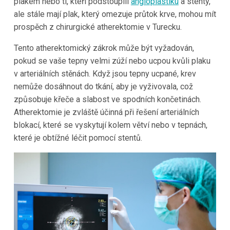
plakem nebo ti, kteří podstoupili
angioplastiku
a stenty,
ale stále mají plak, který omezuje průtok krve, mohou mít
prospěch z chirurgické atherektomie v Turecku.
Tento atherektomický zákrok může být vyžadován,
pokud se vaše tepny velmi zúží nebo ucpou kvůli plaku
v arteriálních stěnách. Když jsou tepny ucpané, krev
nemůže dosáhnout do tkání, aby je vyživovala, což
způsobuje křeče a slabost ve spodních končetinách.
Atherektomie je zvláště účinná při řešení arteriálních
blokací, které se vyskytují kolem větví nebo v tepnách,
které je obtížné léčit pomocí stentů.