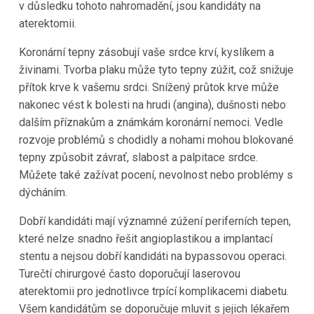
v důsledku tohoto nahromadění, jsou kandidáty na
aterektomii.
Koronární tepny zásobují vaše srdce krví, kyslíkem a
živinami. Tvorba plaku může tyto tepny zúžit, což snižuje
přítok krve k vašemu srdci. Snížený průtok krve může
nakonec vést k bolesti na hrudi (angina), dušnosti nebo
dalším příznakům a známkám koronární nemoci. Vedle
rozvoje problémů s chodidly a nohami mohou blokované
tepny způsobit závrať, slabost a palpitace srdce.
Můžete také zažívat pocení, nevolnost nebo problémy s
dýcháním.
Dobří kandidáti mají významné zúžení periferních tepen,
které nelze snadno řešit angioplastikou a implantací
stentu a nejsou dobří kandidáti na bypassovou operaci.
Turečtí chirurgové často doporučují laserovou
aterektomii pro jednotlivce trpící komplikacemi diabetu.
Všem kandidátům se doporučuje mluvit s jejich lékařem