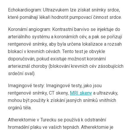
Echokardiogram: Ultrazvukem lze získat snímky srdce,
které pomáhají lékaři hodnotit pumpovací činnost srdce.
Koronární angiogram: Kontrastní barvivo se injektuje do
arteriálního systému a koronárních cév, a pak se pořizují
rentgenové snímky, aby byla určena lokalizace a rozsah
blokací v krevních cévách. Tento test je obvykle
doporučován, pokud existuje možnost koronární
arterieznál choroby (blokování krevních cév zásobujících
srdeční sval).
Imagingové testy: Imagingové testy, jako jsou
rentgenové snímky, CT skeny,
MRI skeny
a ultrazvuky,
mohou být použity k získání jasných snímků vnitřních
orgánů těla.
Atherektomie v Turecku se používá k odstranění
hromadění plaku ve vašich tepnách. Atherektomie je