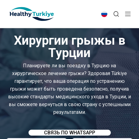
S
k
i
p
Хирургии грыжы в
t
o
Турции
c
o
Планируете ли вы поездку в Турцию на
n
хирургическое лечение грыжи? Здоровая Türkiye
t
гарантирует, что ваша операция по устранению
e
грыжи может быть проведена безопасно, получив
n
высокие стандарты медицинского ухода в Турции, и
t
вы сможете вернуться в свою страну с успешными
результатами.
СВЯЗЬ ПО WHATSAPP