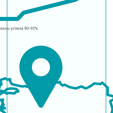
овень успеха
90-95%