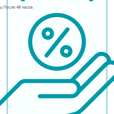
ш
После 48 часов