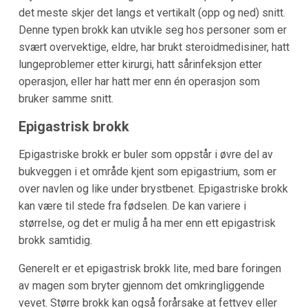
det meste skjer det langs et vertikalt (opp og ned) snitt.
Denne typen brokk kan utvikle seg hos personer som er
svært overvektige, eldre, har brukt steroidmedisiner, hatt
lungeproblemer etter kirurgi, hatt sårinfeksjon etter
operasjon, eller har hatt mer enn én operasjon som
bruker samme snitt.
Epigastrisk brokk
Epigastriske brokk er buler som oppstår i øvre del av
bukveggen i et område kjent som epigastrium, som er
over navlen og like under brystbenet. Epigastriske brokk
kan være til stede fra fødselen. De kan variere i
størrelse, og det er mulig å ha mer enn ett epigastrisk
brokk samtidig.
Generelt er et epigastrisk brokk lite, med bare foringen
av magen som bryter gjennom det omkringliggende
vevet. Større brokk kan også forårsake at fettvev eller