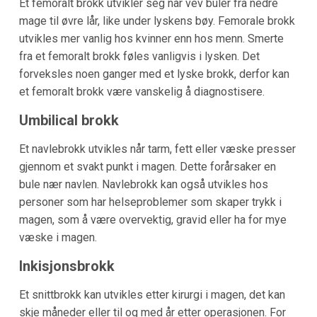
Et femoralt brokk utvikler seg når vev buler fra nedre
mage til øvre lår, like under lyskens bøy. Femorale brokk
utvikles mer vanlig hos kvinner enn hos menn. Smerte
fra et femoralt brokk føles vanligvis i lysken. Det
forveksles noen ganger med et lyske brokk, derfor kan
et femoralt brokk være vanskelig å diagnostisere.
Umbilical brokk
Et navlebrokk utvikles når tarm, fett eller væske presser
gjennom et svakt punkt i magen. Dette forårsaker en
bule nær navlen. Navlebrokk kan også utvikles hos
personer som har helseproblemer som skaper trykk i
magen, som å være overvektig, gravid eller ha for mye
væske i magen.
Inkisjonsbrokk
Et snittbrokk kan utvikles etter kirurgi i magen, det kan
skje måneder eller til og med år etter operasjonen. For