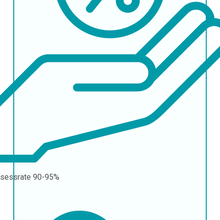
sessrate
90-95%