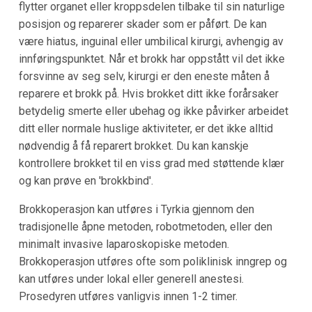
flytter organet eller kroppsdelen tilbake til sin naturlige
posisjon og reparerer skader som er påført. De kan
være hiatus, inguinal eller umbilical kirurgi, avhengig av
innføringspunktet. Når et brokk har oppstått vil det ikke
forsvinne av seg selv, kirurgi er den eneste måten å
reparere et brokk på. Hvis brokket ditt ikke forårsaker
betydelig smerte eller ubehag og ikke påvirker arbeidet
ditt eller normale huslige aktiviteter, er det ikke alltid
nødvendig å få reparert brokket. Du kan kanskje
kontrollere brokket til en viss grad med støttende klær
og kan prøve en 'brokkbind'.
Brokkoperasjon kan utføres i Tyrkia gjennom den
tradisjonelle åpne metoden, robotmetoden, eller den
minimalt invasive laparoskopiske metoden.
Brokkoperasjon utføres ofte som poliklinisk inngrep og
kan utføres under lokal eller generell anestesi.
Prosedyren utføres vanligvis innen 1-2 timer.