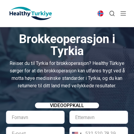
S
k
i
p
Brokkeoperasjon i
t
o
Tyrkia
c
o
Reiser du til Tyrkia for brokkoperasjon? Healthy Türkiye
n
sørger for at din brokkoperasjon kan utføres trygt ved å
t
motta høye medisinske standarder i Tyrkia, og du kan
e
returnere til ditt land med vellykkede resultater.
n
t
VIDEOOPPKALL