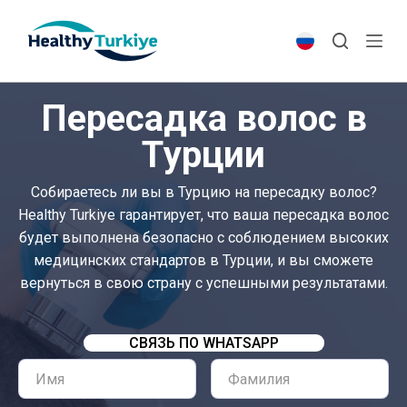
S
k
i
p
Пересадка волос в
t
o
Турции
c
o
Собираетесь ли вы в Турцию на пересадку волос?
n
Healthy Turkiye гарантирует, что ваша пересадка волос
t
будет выполнена безопасно с соблюдением высоких
e
медицинских стандартов в Турции, и вы сможете
n
вернуться в свою страну с успешными результатами.
t
СВЯЗЬ ПО WHATSAPP