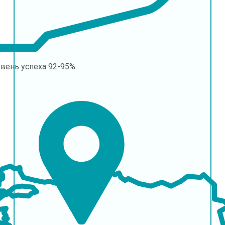
овень успеха
92-95%