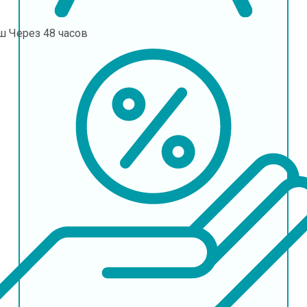
ш
Через 48 часов