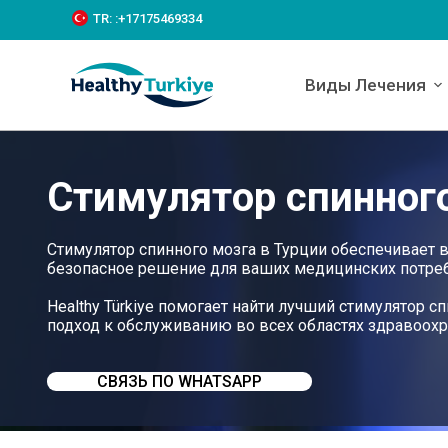
S
TR:
:+‪17175469334‬
k
i
p
Виды Лечения
t
o
c
o
n
Cтимулятор спинного
t
e
n
t
Стимулятор спинного мозга в Турции обеспечивает 
безопасное решение для ваших медицинских потреб
Healthy Türkiye помогает найти лучший стимулятор 
подход к обслуживанию во всех областях здравоох
СВЯЗЬ ПО WHATSAPP