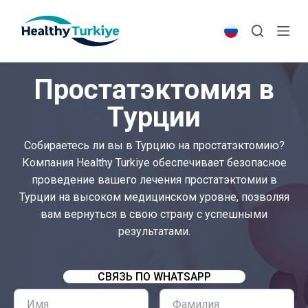
S
k
i
p
Простатэктомия в
t
o
Турции
c
o
Собираетесь ли вы в Турцию на простатэктомию?
n
Компания Healthy Turkiye обеспечивает безопасное
t
проведение вашего лечения простатэктомии в
e
Турции на высоком медицинском уровне, позволяя
n
вам вернуться в свою страну с успешными
t
результатами.
СВЯЗЬ ПО WHATSAPP