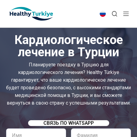
S
k
i
p
Кардиологическое
t
o
лечение в Турции
c
o
Планируете поездку в Турцию для
n
кардиологического лечения? Healthy Türkiye
t
гарантирует, что ваше кардиологическое лечение
e
будет проведено безопасно, с высокими стандартами
n
медицинской помощи в Турции, и вы сможете
t
вернуться в свою страну с успешными результатами.
СВЯЗЬ ПО WHATSAPP