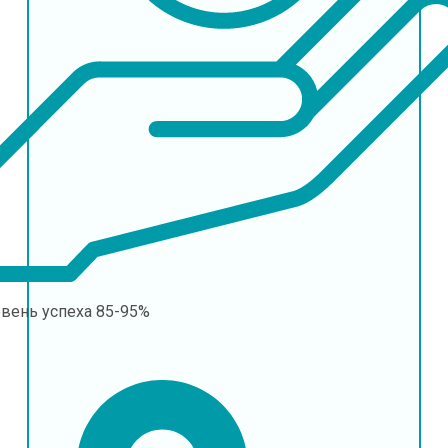
овень успеха
85-95%