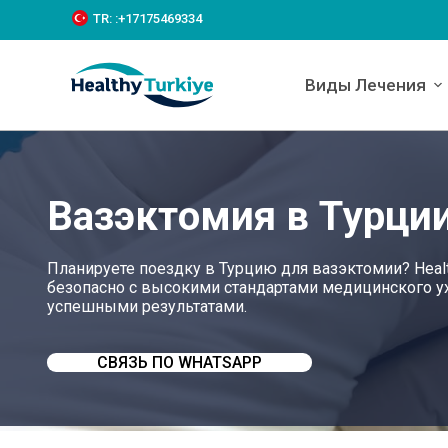
S
TR:
:+‪17175469334‬
k
i
p
Виды Лечения
t
o
c
o
n
t
Вазэктомия в Турци
e
n
t
Планируете поездку в Турцию для вазэктомии? Healt
безопасно с высокими стандартами медицинского ух
успешными результатами.
СВЯЗЬ ПО WHATSAPP