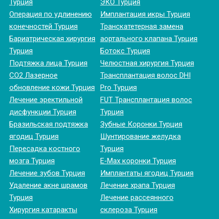
Турция
ЭКО Турция
Операция по удлинению
Имплантация икры Турция
конечностей Турция
Транскатетерная замена
Бариатрическая хирургия
аортального клапана Турция
Турция
Ботокс Турция
Подтяжка лица Турция
Челюстная хирургия Турция
CO2 Лазерное
Трансплантация волос DHI
обновление кожи Турция
Pro Турция
Лечение эректильной
FUT Трансплантация волос
дисфункции Турция
Турция
Бразильская подтяжка
Зубные Коронки Турция
ягодиц Турция
Шунтирование желудка
Пересадка костного
Турция
мозга Турция
E-Max коронки Турция
Лечение зубов Турция
Имплантаты ягодиц Турция
Удаление акне шрамов
Лечение храпа Турция
Турция
Лечение рассеянного
Хирургия катаракты
склероза Турция