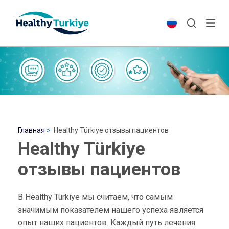
S
k
i
p
t
o
c
o
n
t
Главная
Healthy Türkiye отзывы пациентов
e
Healthy Türkiye
n
отзывы пациентов
t
В Healthy Türkiye мы считаем, что самым
значимым показателем нашего успеха является
опыт наших пациентов. Каждый путь лечения