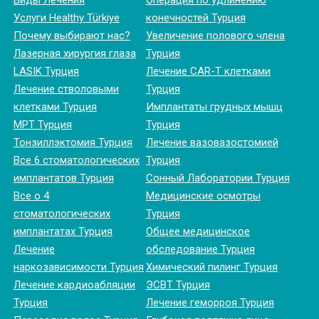
Виды Лечения
Операция по удлинению
Услуги Healthy Türkiye
конечностей Турция
Почему выбирают нас?
Увеличение полового члена
Лазерная хирургия глаза
Турция
LASIK Турция
Лечение CAR-T клетками
Лечение стволовыми
Турция
клетками Турция
Имплантаты грудных мышц
МРТ Турция
Турция
Тонзиллэктомия Турция
Лечение вазовазостомией
Все 6 стоматологических
Турция
имплантатов Турция
Сонный Лаборатории Турция
Все о 4
Медицинские осмотры
стоматологических
Турция
имплантатах Турция
Общее медицинское
Лечение
обследование Турция
наркозависимости Турция
Химический пилинг Турция
Лечение кардиоабляции
ЭСВТ Турция
Турция
Лечение геморроя Турция