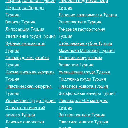
Пересадка волос Турция
Глубокая подтяжка лица
Пересадка бороды
Турция
Турция
Лечение зависимости Турция
Виниры Турция
Ринопластика Турция
Липосакция Турция
Рукавная гастрэктомия
Увеличение груди Турция
Турция
Зубные имплантаты
Отбеливание зубов Турция
Турция
Мамочкин Макеовер Турция
Голливудская улыбка
Лечение желудочным
Турция
баллоном Турция
Косметическая хирургия
Уменьшение груди Турция
Турция
Подтяжка груди Турция
Пластическая хирургия
Пластика живота Турция
Турция
Фарфоровые виниры Турция
Увеличение груди Турция
Пересадка FUE методом
Стоматологический
Турция
осмотр Турция
Вагинопластика Турция
Лечение онкологии
Пластика живота Турция