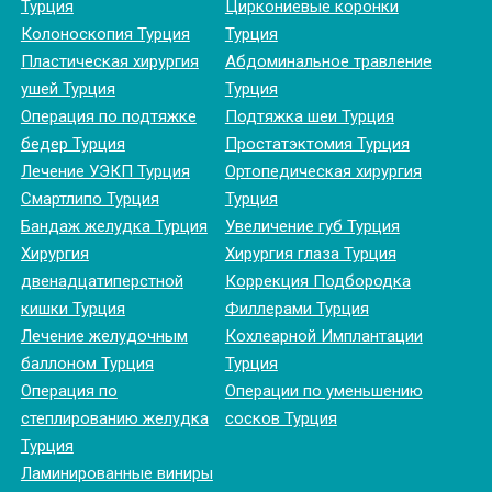
Турция
Циркониевые коронки
Колоноскопия Турция
Турция
Пластическая хирургия
Абдоминальное травление
ушей Турция
Турция
Операция по подтяжке
Подтяжка шеи Турция
бедер Турция
Простатэктомия Турция
Лечение УЭКП Турция
Ортопедическая хирургия
Смартлипо Турция
Турция
Бандаж желудка Турция
Увеличение губ Турция
Хирургия
Хирургия глаза Турция
двенадцатиперстной
Коррекция Подбородка
кишки Турция
Филлерами Турция
Лечение желудочным
Кохлеарной Имплантации
баллоном Турция
Турция
Операция по
Операции по уменьшению
степлированию желудка
сосков Турция
Турция
Ламинированные виниры