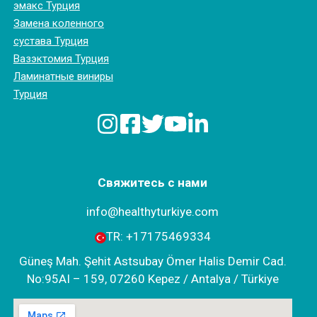
эмакс Турция
Замена коленного
сустава Турция
Вазэктомия Турция
Ламинатные виниры
Турция
Свяжитесь с нами
info@healthyturkiye.com
TR:
+‪17175469334‬
Güneş Mah. Şehit Astsubay Ömer Halis Demir Cad.
No:95AI – 159, 07260 Kepez / Antalya / Türkiye