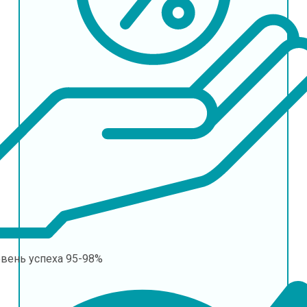
овень успеха
95-98%