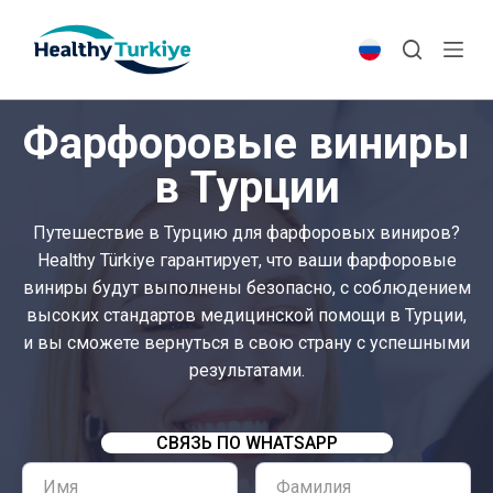
S
k
i
p
Фарфоровые виниры
t
o
в Турции
c
o
Путешествие в Турцию для фарфоровых виниров?
n
Healthy Türkiye гарантирует, что ваши фарфоровые
t
виниры будут выполнены безопасно, с соблюдением
e
высоких стандартов медицинской помощи в Турции,
n
и вы сможете вернуться в свою страну с успешными
t
результатами.
СВЯЗЬ ПО WHATSAPP