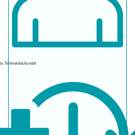
ль
Минимальная