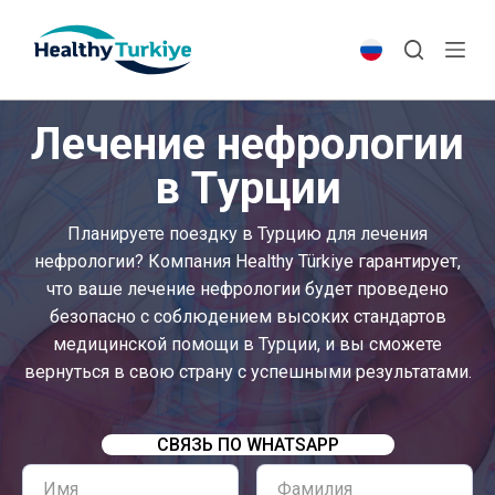
S
k
i
p
Лечение нефрологии
t
o
в Турции
c
o
Планируете поездку в Турцию для лечения
n
нефрологии? Компания Healthy Türkiye гарантирует,
t
что ваше лечение нефрологии будет проведено
e
безопасно с соблюдением высоких стандартов
n
медицинской помощи в Турции, и вы сможете
t
вернуться в свою страну с успешными результатами.
СВЯЗЬ ПО WHATSAPP