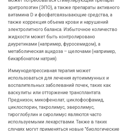
может потребоваться стимулирующий препарат
эритропоэтин (ЭПО), а также препараты активного
витамина D и фосфатсвязывающие средства, а
также коррекция объема крови и нарушений
электролитного баланса. Избыточное количество
жидкости может быть контролировано
диуретиками (например, фуросемидом), а
метаболическая ацидоза – щелочами (например,
бикарбонатом натрия).
Иммунодепрессивная терапия может
использоваться для лечения аутоиммунных и
воспалительных заболеваний почек, таких как
васкулиты или отторжение трансплантата.
Преднизон, микофенолат, циклофосфамид,
циклоспорин, такролимус, эверолимус,
тироглобулин и сиролимус являются часто
используемыми лекарствами. Также в таких
случаях могут применяться новые "биологические