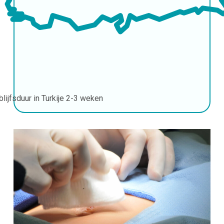
blijfsduur in Turkije
2-3 weken