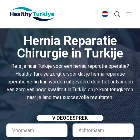
S
k
i
p
Hernia Reparatie
t
o
Chirurgie in Turkije
c
o
Reis je naar Turkije voor een hernia reparatie operatie?
n
Healthy Türkiye zorgt ervoor dat je hernia reparatie
t
operatie veilig kan worden uitgevoerd door het ontvangen
e
van zorg van hoge kwaliteit in Turkije en je kunt terugkeren
n
naar je land met succesvolle resultaten.
t
VIDEOGESPREK