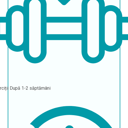
rciții
După 1-2 săptămâni