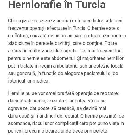
Herniorafie în Turcia
Chirurgia de reparare a herniei este una dintre cele mai
frecvente operații efectuate în Turcia. O hernie este o
umflătură, cauzată de un organ care protruzează printr-o
slăbiciune în peretele cavității care o conține. Poate
apărea în multe zone ale corpului. Cel mai frecvent loc
pentru o hernie este abdomenul. Și majoritatea herniilor
pot fi tratate în regim ambulatoriu, sub anestezie locală
sau generală, în funcție de alegerea pacientului și de
istoricul lor medical.
Herniile nu se vor ameliora fără operația de reparare;
dacă lăsați hernia, aceasta s-ar putea să nu se
agraveze, dar poate să crească, să devină mai
dureroasă și mai dificil de reparat. O hernie prezintă, de
asemenea, riscul unor complicații care pot pune viața în
pericol, precum blocarea unde trece prin perete