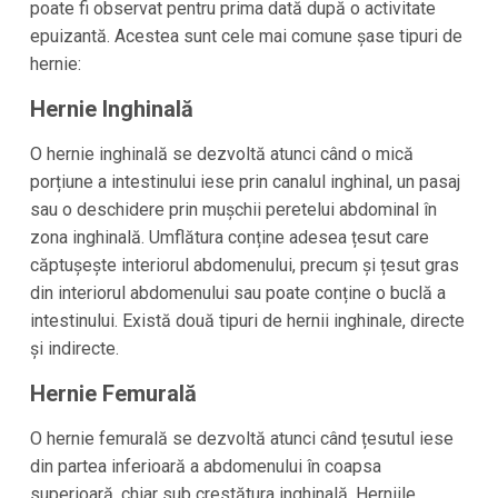
poate fi observat pentru prima dată după o activitate
epuizantă. Acestea sunt cele mai comune șase tipuri de
hernie:
Hernie Inghinală
O hernie inghinală se dezvoltă atunci când o mică
porțiune a intestinului iese prin canalul inghinal, un pasaj
sau o deschidere prin mușchii peretelui abdominal în
zona inghinală. Umflătura conține adesea țesut care
căptușește interiorul abdomenului, precum și țesut gras
din interiorul abdomenului sau poate conține o buclă a
intestinului. Există două tipuri de hernii inghinale, directe
și indirecte.
Hernie Femurală
O hernie femurală se dezvoltă atunci când țesutul iese
din partea inferioară a abdomenului în coapsa
superioară, chiar sub crestătura inghinală. Herniile