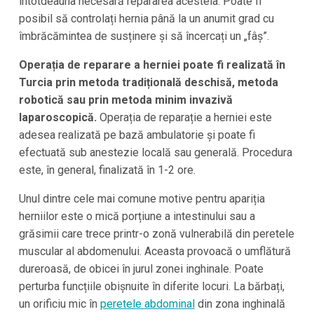
întotdeauna necesară repararea acesteia. Poate fi
posibil să controlați hernia până la un anumit grad cu
îmbrăcămintea de susținere și să încercați un „fâș”.
Operația de reparare a herniei poate fi realizată în
Turcia prin metoda tradițională deschisă, metoda
robotică sau prin metoda minim invazivă
laparoscopică.
Operația de reparație a herniei este
adesea realizată pe bază ambulatorie și poate fi
efectuată sub anestezie locală sau generală. Procedura
este, în general, finalizată în 1-2 ore.
Unul dintre cele mai comune motive pentru apariția
herniilor este o mică porțiune a intestinului sau a
grăsimii care trece printr-o zonă vulnerabilă din peretele
muscular al abdomenului. Aceasta provoacă o umflătură
dureroasă, de obicei în jurul zonei inghinale. Poate
perturba funcțiile obișnuite în diferite locuri. La bărbați,
un orificiu mic în
peretele abdominal
din zona inghinală