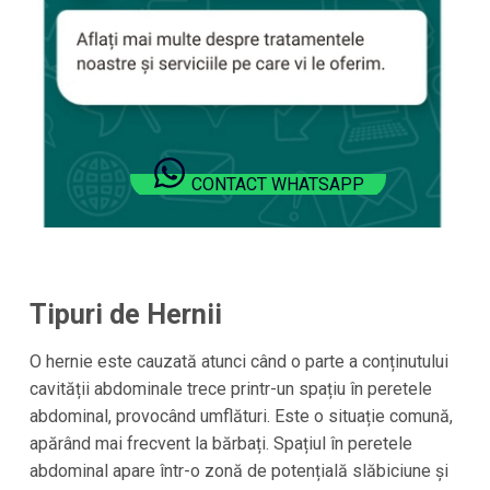
CONTACT WHATSAPP
Tipuri de Hernii
O hernie este cauzată atunci când o parte a conținutului
cavității abdominale trece printr-un spațiu în peretele
abdominal, provocând umflături. Este o situație comună,
apărând mai frecvent la bărbați. Spațiul în peretele
abdominal apare într-o zonă de potențială slăbiciune și