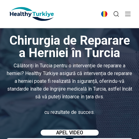
S
k
i
p
Chirurgia de Reparare
t
o
a Herniei în Turcia
c
o
Călătoriți în Turcia pentru o intervenție de reparare a
n
herniei? Healthy Türkiye asigură că intervenția de reparare
t
a herniei poate fi realizată în siguranță, oferindu-vă
e
standarde înalte de îngrijire medicală în Turcia, astfel încât
n
să vă puteți întoarce în țara dvs.
t
cu rezultate de succes.
APEL VIDEO