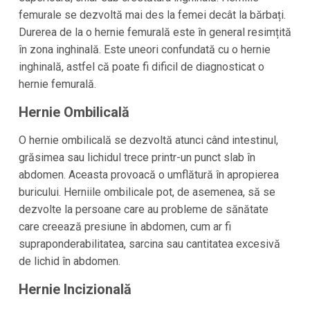
femurale se dezvoltă mai des la femei decât la bărbați.
Durerea de la o hernie femurală este în general resimțită
în zona inghinală. Este uneori confundată cu o hernie
inghinală, astfel că poate fi dificil de diagnosticat o
hernie femurală.
Hernie Ombilicală
O hernie ombilicală se dezvoltă atunci când intestinul,
grăsimea sau lichidul trece printr-un punct slab în
abdomen. Aceasta provoacă o umflătură în apropierea
buricului. Herniile ombilicale pot, de asemenea, să se
dezvolte la persoane care au probleme de sănătate
care creează presiune în abdomen, cum ar fi
supraponderabilitatea, sarcina sau cantitatea excesivă
de lichid în abdomen.
Hernie Incizională