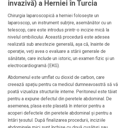
invazivă) a Herniei în Turcia
Chirurgia laparoscopică a herniei folosește un
laparoscop, un instrument subțire, asemănător cu un
telescop, care este introdus printr-o incizie mică la
nivelul ombilicului. Această procedură este adesea
realizată sub anestezie generală, așa că, înainte de
operație, veți avea o evaluare a stării generale de
sănătate, care include un istoric, un examen fizic și un
electrocardiogramă (EKG).
Abdomenul este umflat cu dioxid de carbon, care
creează spațiu pentru ca medicul dumneavoastră să vă
poată vizualiza structurile interne. Peritoneul este tăiat
pentru a expune defectul din peretele abdominal. De
asemenea, plasa este plasată în interior pentru a
acoperi defectele din peretele abdominal și pentru a
întări țesutul. După finalizarea procedurii, inciziile
abdominale mici sunt închise cu două cusături sau