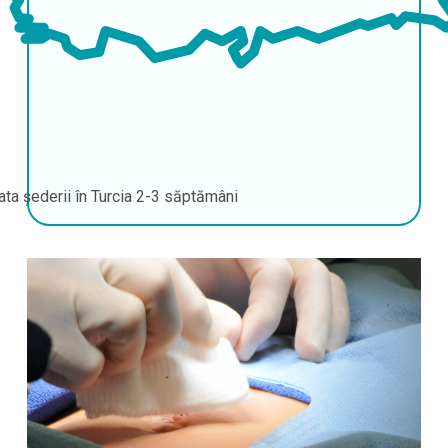
ata șederii în Turcia
2-3 săptămâni