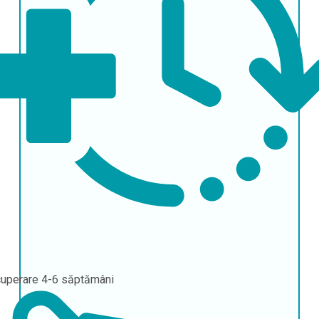
uperare
4-6 săptămâni