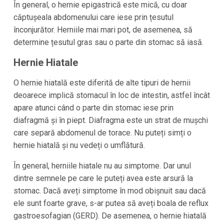
În general, o hernie epigastrică este mică, cu doar
căptușeala abdomenului care iese prin țesutul
înconjurător. Herniile mai mari pot, de asemenea, să
determine țesutul gras sau o parte din stomac să iasă.
Hernie Hiatale
O hernie hiatală este diferită de alte tipuri de hernii
deoarece implică stomacul în loc de intestin, astfel încât
apare atunci când o parte din stomac iese prin
diafragmă și în piept. Diafragma este un strat de mușchi
care separă abdomenul de torace. Nu puteți simți o
hernie hiatală și nu vedeți o umflătură.
În general, herniile hiatale nu au simptome. Dar unul
dintre semnele pe care le puteți avea este arsură la
stomac. Dacă aveți simptome în mod obișnuit sau dacă
ele sunt foarte grave, s-ar putea să aveți boala de reflux
gastroesofagian (GERD). De asemenea, o hernie hiatală