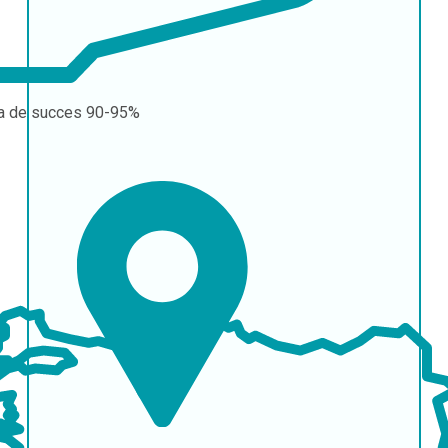
a de succes
90-95%