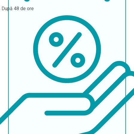
ș
După 48 de ore