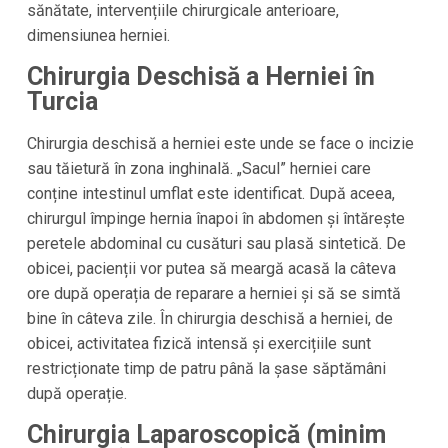
sănătate, intervențiile chirurgicale anterioare,
dimensiunea herniei.
Chirurgia Deschisă a Herniei în
Turcia
Chirurgia deschisă a herniei este unde se face o incizie
sau tăietură în zona inghinală. „Sacul” herniei care
conține intestinul umflat este identificat. După aceea,
chirurgul împinge hernia înapoi în abdomen și întărește
peretele abdominal cu cusături sau plasă sintetică. De
obicei, pacienții vor putea să meargă acasă la câteva
ore după operația de reparare a herniei și să se simtă
bine în câteva zile. În chirurgia deschisă a herniei, de
obicei, activitatea fizică intensă și exercițiile sunt
restricționate timp de patru până la șase săptămâni
după operație.
Chirurgia Laparoscopică (minim