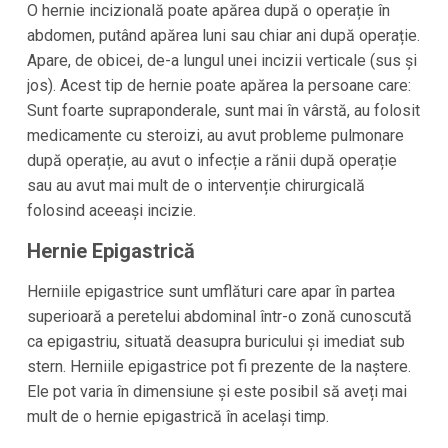
O hernie incizională poate apărea după o operație în
abdomen, putând apărea luni sau chiar ani după operație.
Apare, de obicei, de-a lungul unei incizii verticale (sus și
jos). Acest tip de hernie poate apărea la persoane care:
Sunt foarte supraponderale, sunt mai în vârstă, au folosit
medicamente cu steroizi, au avut probleme pulmonare
după operație, au avut o infecție a rănii după operație
sau au avut mai mult de o intervenție chirurgicală
folosind aceeași incizie.
Hernie Epigastrică
Herniile epigastrice sunt umflături care apar în partea
superioară a peretelui abdominal într-o zonă cunoscută
ca epigastriu, situată deasupra buricului și imediat sub
stern. Herniile epigastrice pot fi prezente de la naștere.
Ele pot varia în dimensiune și este posibil să aveți mai
mult de o hernie epigastrică în același timp.