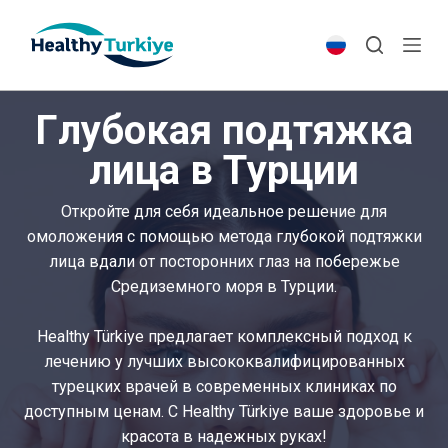
S
k
i
p
Глубокая подтяжка
t
o
лица в Турции
c
o
Откройте для себя идеальное решение для
n
омоложения с помощью метода глубокой подтяжки
t
лица вдали от посторонних глаз на побережье
e
Средиземного моря в Турции.
n
t
Healthy Türkiye предлагает комплексный подход к
лечению у лучших высококвалифицированных
турецких врачей в современных клиниках по
доступным ценам. С Healthy Türkiye ваше здоровье и
красота в надежных руках!