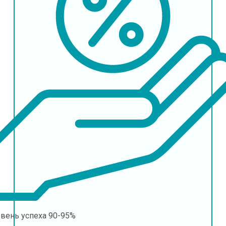
овень успеха
90-95%