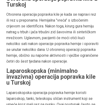
Turskoj
Otvorena operacija popravka kile je kada se napravi rez
ili rez u preponama. Hernijalna "vreća" s izbočenim
crijevom se identificira. Nakon toga, kirurg gura herniju
natrag u trbuh i jača trbušni zid šavovima ili sintetičkom
mrežicom. Uglavnom, pacijenti će moći otići kući
nekoliko sati nakon operacije popravka hernije i oporaviti
se unutar nekoliko dana. U otvorenoj operaciji popravka
hernije, obično su naporne aktivnosti i vježbe ograničene
četiri do šest tjedana nakon operacije.
Laparoskopska (minimalno
invazivna) operacija popravka kile
u Turskoj
Laparoskopska operacija popravka hernije koristi
laparoskop, tanki, teleskopu sličan instrument koji se
umeće kroz mali rez na pupku. Ovaj postupak često se