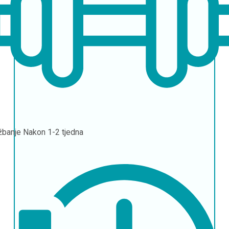
žbanje
Nakon 1-2 tjedna