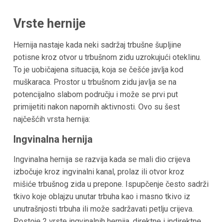
Vrste hernije
Hernija nastaje kada neki sadržaj trbušne šupljine
potisne kroz otvor u trbušnom zidu uzrokujući oteklinu.
To je uobičajena situacija, koja se češće javlja kod
muškaraca. Prostor u trbušnom zidu javlja se na
potencijalno slabom području i može se prvi put
primijetiti nakon napornih aktivnosti. Ovo su šest
najčešćih vrsta hernija:
Ingvinalna hernija
Ingvinalna hernija se razvija kada se mali dio crijeva
izbočuje kroz ingvinalni kanal, prolaz ili otvor kroz
mišiće trbušnog zida u prepone. Ispupčenje često sadrži
tkivo koje oblajzu unutar trbuha kao i masno tkivo iz
unutrašnjosti trbuha ili može sadržavati petlju crijeva.
Postoje 2 vrste ingvinalnih hernija, direktne i indirektne.