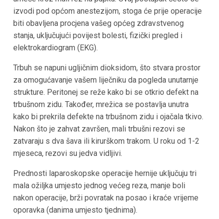
izvodi pod općom anestezijom, stoga će prije operacije
biti obavljena procjena vašeg općeg zdravstvenog
stanja, uključujući povijest bolesti, fizički pregled i
elektrokardiogram (EKG).
Trbuh se napuni ugljičnim dioksidom, što stvara prostor
za omogućavanje vašem liječniku da pogleda unutarnje
strukture. Peritonej se reže kako bi se otkrio defekt na
trbušnom zidu. Također, mrežica se postavlja unutra
kako bi prekrila defekte na trbušnom zidu i ojačala tkivo.
Nakon što je zahvat završen, mali trbušni rezovi se
zatvaraju s dva šava ili kirurškom trakom. U roku od 1-2
mjeseca, rezovi su jedva vidljivi.
Prednosti laparoskopske operacije hernije uključuju tri
mala ožiljka umjesto jednog većeg reza, manje boli
nakon operacije, brži povratak na posao i kraće vrijeme
oporavka (danima umjesto tjednima).