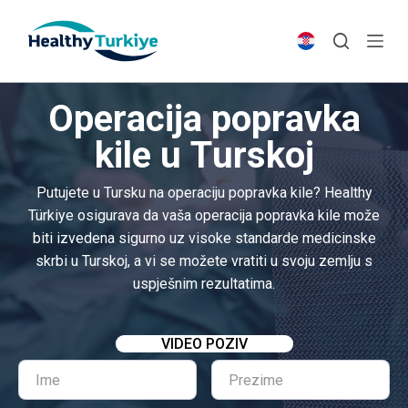
S
k
i
p
Operacija popravka
t
o
kile u Turskoj
c
o
Putujete u Tursku na operaciju popravka kile? Healthy
n
Türkiye osigurava da vaša operacija popravka kile može
t
biti izvedena sigurno uz visoke standarde medicinske
e
skrbi u Turskoj, a vi se možete vratiti u svoju zemlju s
n
uspješnim rezultatima.
t
VIDEO POZIV