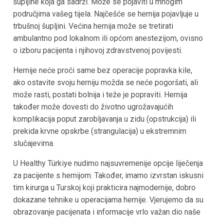
šupljine koja ga sadrži. Može se pojaviti u mnogim
područjima vašeg tijela. Najčešće se hernija pojavljuje u
trbušnoj šupljini. Većina hernija može se tretirati
ambulantno pod lokalnom ili općom anestezijom, ovisno
o izboru pacijenta i njihovoj zdravstvenoj povijesti.
Hernije neće proći same bez operacije popravka kile,
ako ostavite svoju herniju možda se neće pogoršati, ali
može rasti, postati bolnija i teže je popraviti. Hernija
također može dovesti do životno ugrožavajućih
komplikacija poput zarobljavanja u zidu (opstrukcija) ili
prekida krvne opskrbe (strangulacija) u ekstremnim
slučajevima.
U Healthy Türkiye nudimo najsuvremenije opcije liječenja
za pacijente s hernijom. Također, imamo izvrstan iskusni
tim kirurga u Turskoj koji prakticira najmodernije, dobro
dokazane tehnike u operacijama hernije. Vjerujemo da su
obrazovanje pacijenata i informacije vrlo važan dio naše