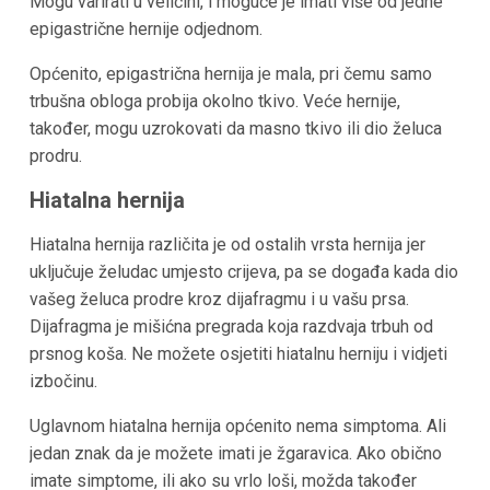
Mogu varirati u veličini, i moguće je imati više od jedne
epigastrične hernije odjednom.
Općenito, epigastrična hernija je mala, pri čemu samo
trbušna obloga probija okolno tkivo. Veće hernije,
također, mogu uzrokovati da masno tkivo ili dio želuca
prodru.
Hiatalna hernija
Hiatalna hernija različita je od ostalih vrsta hernija jer
uključuje želudac umjesto crijeva, pa se događa kada dio
vašeg želuca prodre kroz dijafragmu i u vašu prsa.
Dijafragma je mišićna pregrada koja razdvaja trbuh od
prsnog koša. Ne možete osjetiti hiatalnu herniju i vidjeti
izbočinu.
Uglavnom hiatalna hernija općenito nema simptoma. Ali
jedan znak da je možete imati je žgaravica. Ako obično
imate simptome, ili ako su vrlo loši, možda također