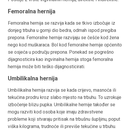
Femoralna hernija
Femoralna hernija se razvija kada se tkivo izbočuje iz
donjeg trbuha u gornji dio bedra, odmah ispod pregiba
prepona. Femoralne hernije razvijaju se češće kod žena
nego kod muškaraca. Bol kod femoralne hernije općenito
se osjeća u području prepona. Ponekad se pogrešno
dijagnosticira kao ingvinalna hernija stoga femoralna
hernija može biti teško dijagnosticirati.
Umbilikalna hernija
Umbilikalna hernija razvija se kada crijevo, masnoća ili
tekućina prodru kroz slabo mjesto na trbuhu. To uzrokuje
izbočenje blizu pupka. Umbilikalne hernije također se
mogu razviti kod osoba koje imaju zdravstvene
probleme koji stvaraju pritisak na trbušnu šupljinu, poput
viška kilograma, trudnoće ili previše tekućine u trbuhu.