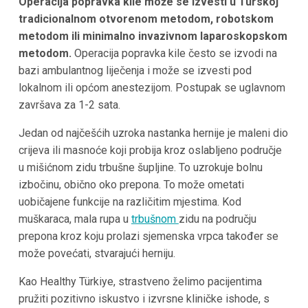
Operacija popravka kile može se izvesti u Turskoj
tradicionalnom otvorenom metodom, robotskom
metodom ili minimalno invazivnom laparoskopskom
metodom.
Operacija popravka kile često se izvodi na
bazi ambulantnog liječenja i može se izvesti pod
lokalnom ili općom anestezijom. Postupak se uglavnom
završava za 1-2 sata.
Jedan od najčešćih uzroka nastanka hernije je maleni dio
crijeva ili masnoće koji probija kroz oslabljeno područje
u mišićnom zidu trbušne šupljine. To uzrokuje bolnu
izbočinu, obično oko prepona. To može ometati
uobičajene funkcije na različitim mjestima. Kod
muškaraca, mala rupa u
trbušnom
zidu na području
prepona kroz koju prolazi sjemenska vrpca također se
može povećati, stvarajući herniju.
Kao Healthy Türkiye, strastveno želimo pacijentima
pružiti pozitivno iskustvo i izvrsne kliničke ishode, s