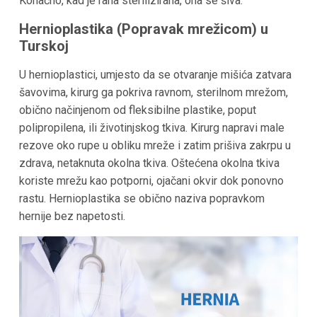
Konačno, kad je rana sterilizirana, ona se šiva.
Hernioplastika (Popravak mrežicom) u
Turskoj
U hernioplastici, umjesto da se otvaranje mišića zatvara
šavovima, kirurg ga pokriva ravnom, sterilnom mrežom,
obično načinjenom od fleksibilne plastike, poput
polipropilena, ili životinjskog tkiva. Kirurg napravi male
rezove oko rupe u obliku mreže i zatim prišiva zakrpu u
zdrava, netaknuta okolna tkiva. Oštećena okolna tkiva
koriste mrežu kao potporni, ojačani okvir dok ponovno
rastu. Hernioplastika se obično naziva popravkom
hernije bez napetosti.