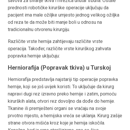
šavova za šivanje tkiva i mrežica unutar trbuha. Ostale
prednosti robotičke kirurške operacije uključuju da
pacijent ima male ožiljke umjesto jednog velikog ožiljka
od reza te da može biti manje boli u odnosu na
tradicionalnu otvorenu kirurgiju.
Različite vrste hernija zahtijevaju različite vrste
operacija. Također, različite vrste kirurškog zahvata
popravka hernije uključuju:
Herniorafija (Popravak tkiva) u Turskoj
Herniorafija predstavlja najstariji tip operacije popravka
hernije, koji se još uvijek koristi. To uključuje da kirurg
napravi dugi rez izravno preko hernije i zatim, pomoću
kirurških alata, otvori rez dovoljno da dođe do hernije.
Tkanine ili premješteni organi se vraćaju na svoje
prvotno mjesto, a hernijska vreća se uklanja. Kirurg zašije
strane otvora mišića kroz koje je hernija iskočila.