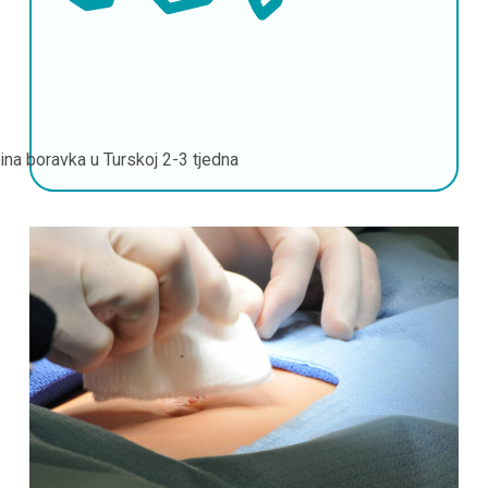
jina boravka u Turskoj
2-3 tjedna