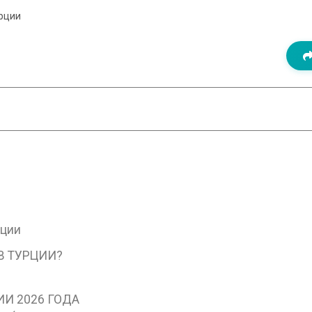
рции
рции
В ТУРЦИИ?
И 2026 ГОДА