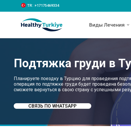
S
TR:
:+‪17175469334‬
k
i
p
Виды Лечения
t
o
c
o
n
t
Подтяжка груди в Т
e
n
t
Планируете поездку в Турцию для проведения подтяжк
операция по подтяжке груди будет проведена безоп
сможете вернуться в свою страну с успешными резу
СВЯЗЬ ПО WHATSAPP