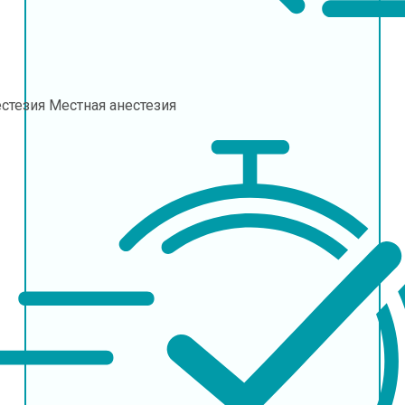
естезия
Местная анестезия