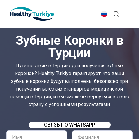
S
k
i
p
Зубные Коронки в
t
o
Турции
c
o
Путешествие в Турцию для получения зубных
n
коронок? Healthy Turkiye гарантирует, что ваши
t
зубные коронки будут выполнены безопасно при
e
получении высоких стандартов медицинской
n
помощи в Турции, и вы сможете вернуться в свою
t
страну с успешными результатами.
СВЯЗЬ ПО WHATSAPP