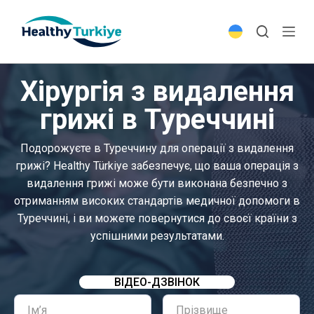
S
k
i
p
Хірургія з видалення
t
o
грижі в Туреччині
c
o
Подорожуєте в Туреччину для операції з видалення
n
грижі? Healthy Türkiye забезпечує, що ваша операція з
t
видалення грижі може бути виконана безпечно з
e
отриманням високих стандартів медичної допомоги в
n
Туреччині, і ви можете повернутися до своєї країни з
t
успішними результатами.
ВІДЕО-ДЗВІНОК