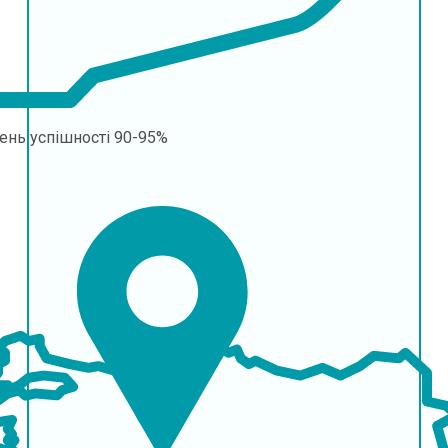
ень успішності
90-95%