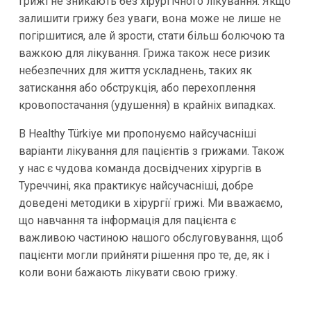
Грижі не зникають без хірургічного лікування. Якщо
залишити грижу без уваги, вона може не лише не
погіршитися, але й зрости, стати більш болючою та
важкою для лікування. Грижа також несе ризик
небезпечних для життя ускладнень, таких як
затискання або обструкція, або перехоплення
кровопостачання (удушення) в крайніх випадках.
В Healthy Türkiye ми пропонуємо найсучасніші
варіанти лікування для пацієнтів з грижами. Також
у нас є чудова команда досвідчених хірургів в
Туреччині, яка практикує найсучасніші, добре
доведені методики в хірургії грижі. Ми вважаємо,
що навчання та інформація для пацієнта є
важливою частиною нашого обслуговування, щоб
пацієнти могли прийняти рішення про те, де, як і
коли вони бажають лікувати свою грижу.