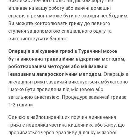
викликає значного болю чи дискомфорту і не
впливає на вашу роботу або звичні домашні
справи, її ремонт може бути не завжди необхідним.
Ви можете контролювати грижу до певного
ступеня за допомогою спеціального одягу та
використовувати бандаж.
Операція з лікування грижі в Туреччині може
бути виконана традиційним відкритим методом,
роботизованим методом або мінімально
інвазивним лапароскопічним методом.
Операція з
лікування грижі зазвичай виконується амбулаторно
і може бути проведена під місцевою або
загальною анестезією. Процедура зазвичай триває
1-2 години.
Однією з найпоширеніших причин виникнення
грижі є невелика частина кишечника або жиру, що
проривається через вразливу ділянку м'язової