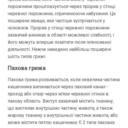
порожнини проштовхується через прорив у стінці
черевної порожнини, спричинюючи набухання. Це
поширене явище, яке частіше зустрічається у
чоловіків. Прорив у стінці черевної порожнини
зазвичай виникає в області можливої слабкості, і
його можуть вперше помітити після інтенсивної
діяльності. Нижче наведено найбільш поширені
шість типів грижі:
Пахова грижа
Пахова грижа розвивається, коли невелика частина
кишечника випинається через паховий канал -
проход або отвір через м'язи черевної стінки в
пахову область. Виступ зазвичай містить тканину,
що вистилає внутрішню частину живота, а також
жирову тканину з внутрішньої частини живота, або
може містити петлю кишечника. Є 2 типи пахових