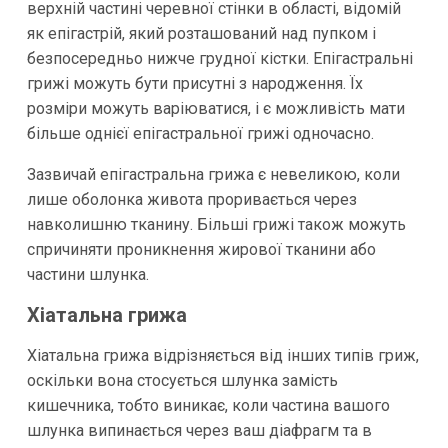
верхній частині черевної стінки в області, відомій
як епігастрій, який розташований над пупком і
безпосередньо нижче грудної кістки. Епігастральні
грижі можуть бути присутні з народження. Їх
розміри можуть варіюватися, і є можливість мати
більше однієї епігастральної грижі одночасно.
Зазвичай епігастральна грижа є невеликою, коли
лише оболонка живота проривається через
навколишню тканину. Більші грижі також можуть
спричиняти проникнення жирової тканини або
частини шлунка.
Хіатальна грижа
Хіатальна грижа відрізняється від інших типів гриж,
оскільки вона стосується шлунка замість
кишечника, тобто виникає, коли частина вашого
шлунка випинається через ваш діафрагм та в