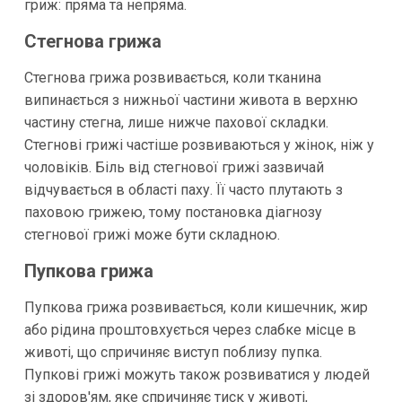
гриж: пряма та непряма.
Стегнова грижа
Стегнова грижа розвивається, коли тканина
випинається з нижньої частини живота в верхню
частину стегна, лише нижче пахової складки.
Стегнові грижі частіше розвиваються у жінок, ніж у
чоловіків. Біль від стегнової грижі зазвичай
відчувається в області паху. Її часто плутають з
паховою грижею, тому постановка діагнозу
стегнової грижі може бути складною.
Пупкова грижа
Пупкова грижа розвивається, коли кишечник, жир
або рідина проштовхується через слабке місце в
животі, що спричиняє виступ поблизу пупка.
Пупкові грижі можуть також розвиватися у людей
зі здоров'ям, яке спричиняє тиск у животі,