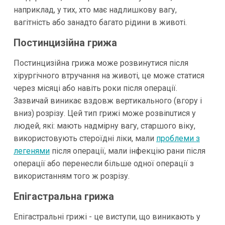
наприклад, у тих, хто має надлишкову вагу,
вагітність або занадто багато рідини в животі.
Постинцизійна грижа
Постинцизійна грижа може розвинутися після
хірургічного втручання на животі, це може статися
через місяці або навіть роки після операції.
Зазвичай виникає вздовж вертикального (вгору і
вниз) розрізу. Цей тип грижі може розвinuтися у
людей, які: мають надмірну вагу, старшого віку,
використовують стероїдні ліки, мали
проблеми з
легенями
після операції, мали інфекцію рани після
операції або перенесли більше одної операції з
використанням того ж розрізу.
Епігастральна грижа
Епігастральні грижі - це виступи, що виникають у