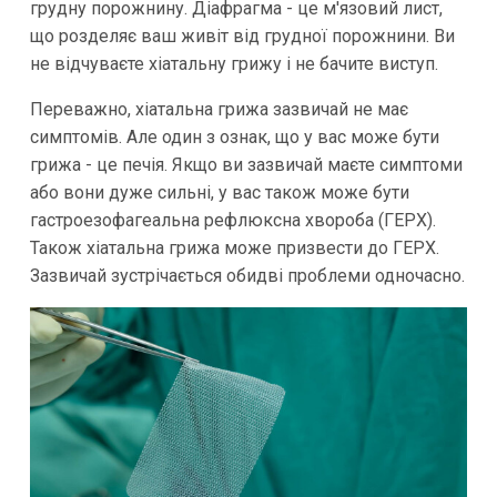
грудну порожнину. Діафрагма - це м'язовий лист,
що розделяє ваш живіт від грудної порожнини. Ви
не відчуваєте хіатальну грижу і не бачите виступ.
Переважно, хіатальна грижа зазвичай не має
симптомів. Але один з ознак, що у вас може бути
грижа - це печія. Якщо ви зазвичай маєте симптоми
або вони дуже сильні, у вас також може бути
гастроезофагеальна рефлюксна хвороба (ГЕРХ).
Також хіатальна грижа може призвести до ГЕРХ.
Зазвичай зустрічається обидві проблеми одночасно.