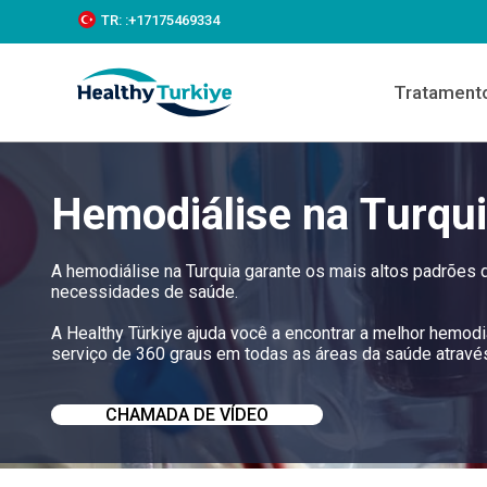
S
TR:
:+‪17175469334‬
k
i
p
Tratament
t
o
c
o
n
Hemodiálise na Turqu
t
e
n
t
A hemodiálise na Turquia garante os mais altos padrões
necessidades de saúde.
A Healthy Türkiye ajuda você a encontrar a melhor hemod
serviço de 360 graus em todas as áreas da saúde através 
CHAMADA DE VÍDEO