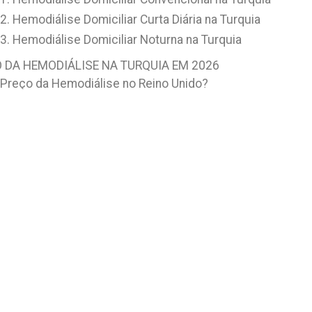
2. Hemodiálise Domiciliar Curta Diária na Turquia
3. Hemodiálise Domiciliar Noturna na Turquia
 DA HEMODIÁLISE NA TURQUIA EM 2026
Preço da Hemodiálise no Reino Unido?
Preço da Hemodiálise nos EUA?
Preço da Hemodiálise na Turquia?
UE ESCOLHER A TURQUIA PARA HEMODIÁLISE?
Pacote Completo para Hemodiálise na Turquia