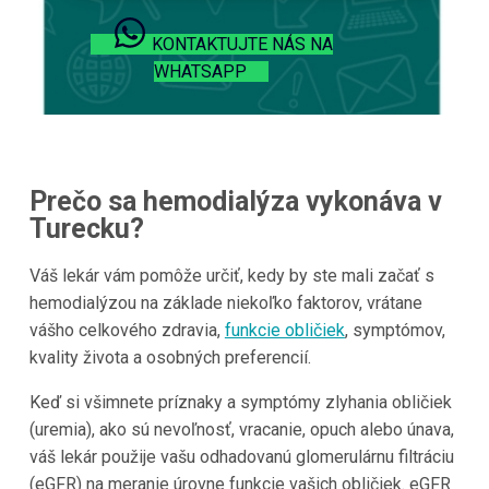
KONTAKTUJTE NÁS NA
WHATSAPP
Prečo sa hemodialýza vykonáva v
Turecku?
Váš lekár vám pomôže určiť, kedy by ste mali začať s
hemodialýzou na základe niekoľko faktorov, vrátane
vášho celkového zdravia,
funkcie obličiek
, symptómov,
kvality života a osobných preferencií.
Keď si všimnete príznaky a symptómy zlyhania obličiek
(uremia), ako sú nevoľnosť, vracanie, opuch alebo únava,
váš lekár použije vašu odhadovanú glomerulárnu filtráciu
(eGFR) na meranie úrovne funkcie vašich obličiek. eGFR