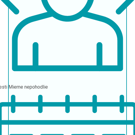
esti
Mierne nepohodlie