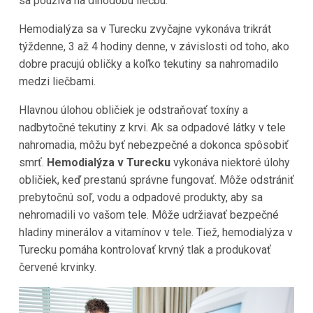
sa používa na dlhodobú liečbu.
Hemodialýza sa v
Turecku
zvyčajne vykonáva trikrát
týždenne, 3 až 4 hodiny denne, v závislosti od toho, ako
dobre pracujú obličky a koľko tekutiny sa nahromadilo
medzi liečbami.
Hlavnou úlohou obličiek je odstraňovať toxíny a
nadbytočné tekutiny z krvi. Ak sa odpadové látky v tele
nahromadia, môžu byť nebezpečné a dokonca spôsobiť
smrť.
Hemodialýza v
Turecku
vykonáva niektoré úlohy
obličiek, keď prestanú správne fungovať. Môže odstrániť
prebytočnú soľ, vodu a odpadové produkty, aby sa
nehromadili vo vašom tele. Môže udržiavať bezpečné
hladiny minerálov a vitamínov v tele. Tiež, hemodialýza v
Turecku pomáha kontrolovať krvný tlak a produkovať
červené krvinky.