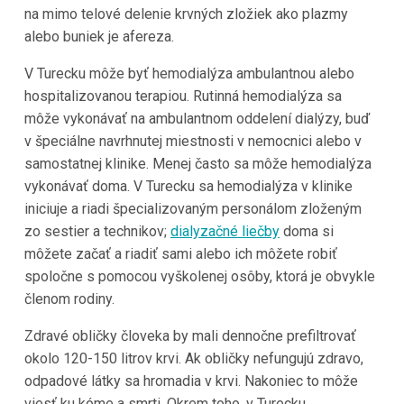
na mimo telové delenie krvných zložiek ako plazmy
alebo buniek je afereza.
V
Turecku
môže byť hemodialýza ambulantnou alebo
hospitalizovanou terapiou. Rutinná hemodialýza sa
môže vykonávať na ambulantnom oddelení dialýzy, buď
v špeciálne navrhnutej miestnosti v nemocnici alebo v
samostatnej klinike. Menej často sa môže hemodialýza
vykonávať doma. V
Turecku
sa hemodialýza v klinike
iniciuje a riadi špecializovaným personálom zloženým
zo sestier a technikov;
dialyzačné liečby
doma si
môžete začať a riadiť sami alebo ich môžete robiť
spoločne s pomocou vyškolenej osôby, ktorá je obvykle
členom rodiny.
Zdravé obličky človeka by mali dennočne prefiltrovať
okolo 120-150 litrov krvi. Ak obličky nefungujú zdravo,
odpadové látky sa hromadia v krvi. Nakoniec to môže
viesť ku kóme a smrti. Okrem toho, v
Turecku