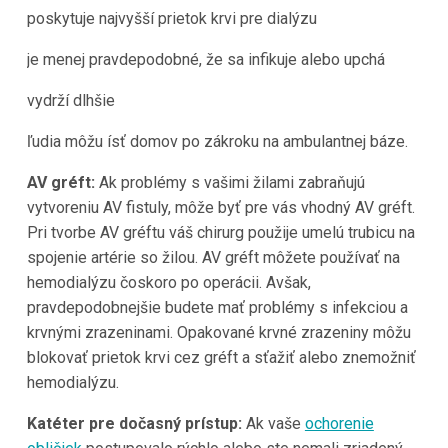
poskytuje najvyšší prietok krvi pre dialýzu
je menej pravdepodobné, že sa infikuje alebo upchá
vydrží dlhšie
ľudia môžu ísť domov po zákroku na ambulantnej báze.
AV gréft:
Ak problémy s vašimi žilami zabraňujú
vytvoreniu AV fistuly, môže byť pre vás vhodný AV gréft.
Pri tvorbe AV gréftu váš chirurg použije umelú trubicu na
spojenie artérie so žilou. AV gréft môžete používať na
hemodialýzu čoskoro po operácii. Avšak,
pravdepodobnejšie budete mať problémy s infekciou a
krvnými zrazeninami. Opakované krvné zrazeniny môžu
blokovať prietok krvi cez gréft a sťažiť alebo znemožniť
hemodialýzu.
Katéter pre dočasný prístup:
Ak vaše
ochorenie