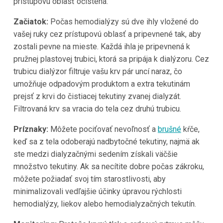
prístupovú oblasť očistená.
Začiatok:
Počas hemodialýzy sú dve ihly vložené do
vašej ruky cez prístupovú oblasť a pripevnené tak, aby
zostali pevne na mieste. Každá ihla je pripevnená k
pružnej plastovej trubici, ktorá sa pripája k dialýzoru. Cez
trubicu dialýzor filtruje vašu krv pár uncí naraz, čo
umožňuje odpadovým produktom a extra tekutinám
prejsť z krvi do čistiacej tekutiny zvanej dialyzát.
Filtrovaná krv sa vracia do tela cez druhú trubicu.
Príznaky:
Môžete pociťovať nevoľnosť a
brušné
kŕče,
keď sa z tela odoberajú nadbytočné tekutiny, najmä ak
ste medzi dialyzačnými sedením získali väčšie
množstvo tekutiny. Ak sa necítite dobre počas zákroku,
môžete požiadať svoj tím starostlivosti, aby
minimalizovali vedľajšie účinky úpravou rýchlosti
hemodialýzy, liekov alebo hemodialyzačných tekutín.