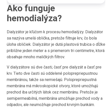
Ako funguje
hemodialýza?
Dialyzátor je kľúčom k procesu hemodialýzy. Dialyzátor
sa nazýva umelá oblička, pretože filtruje krv, čo bola
úloha obličiek. Dialyzátor je dutá plastová trubica o dĺžke
približne jeden meter a s priemerom tri centimetre, ktorá
obsahuje mnoho maličkých filtrov.
V dialyzátore sú dve časti; časť pre dialyzát a časť pre
krv. Tieto dve časti sú oddelené poloprepriepustnou
membránou, takže sa nemiešajú. Poloprepriepustná
membrána má mikroskopické otvory, ktoré umožňujú
prechod iba určitých látok cez membránu. Pretože je
semipermeabilná, membrána umožňuje prechod vody a
odpadov, ale neumožňuje prechod krvným bunkám.