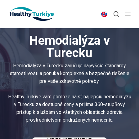
S
k
i
p
Hemodialýza v
t
o
Turecku
c
o
Hemodialýza v Turecku zaručuje najvyššie štandardy
n
starostlivosti a ponúka komplexné a bezpečné riešenie
t
pre vaše zdravotné potreby.
e
n
Healthy Türkiye vám pomôže nájsť najlepšiu hemodialýzu
t
v Turecku za dostupné ceny a prijíma 360-stupňový
prístup k službám vo všetkých oblastiach zdravia
prostredníctvom pridružených nemocníc.