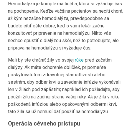
Hemodialýza je komplexná liečba, ktorá si vyžaduje čas
na pochopenie. Keďže väčšina pacientov sa necíti chorá,
až kým nezačne hemodialýza, pravdepodobne sa
budete cítiť ešte dobre, keď s vami lekár začne
konzultovať pripravenie na hemodialýzu. Nikto vás
nechce spustiť s dialýzou skôr, než to potrebujete, ale
príprava na hemodialýzu si vyžaduje čas.
Mali by ste chrániť žily vo svojej
rúke
pred začatím
dialýzy. Ak máte ochorenie obličiek, pripomeňte
poskytovateľom zdravotnej starostlivosti alebo
sestrám, aby odber krvi a zavedenie infúzie vykonávali
len v žilách pod zápästím; napríklad ich požiadajte, aby
použili žilu na zadnej strane vašej ruky. Ak je žila v ruke
poškodená infúziou alebo opakovanými odbermi krvi,
táto žila sa už nemusí dať použiť na hemodialýzu.
Operácia cévneho prístupu