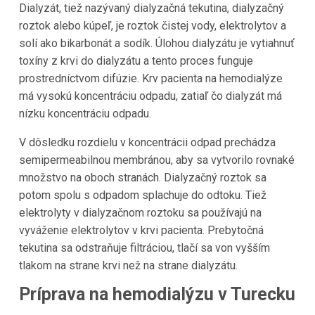
Dialyzát, tiež nazývaný dialyzačná tekutina, dialyzačný
roztok alebo kúpeľ, je roztok čistej vody, elektrolytov a
solí ako bikarbonát a sodík. Úlohou dialyzátu je vytiahnuť
toxíny z krvi do dialyzátu a tento proces funguje
prostredníctvom difúzie. Krv pacienta na hemodialýze
má vysokú koncentráciu odpadu, zatiaľ čo dialyzát má
nízku koncentráciu odpadu.
V dôsledku rozdielu v koncentrácii odpad prechádza
semipermeabilnou membránou, aby sa vytvorilo rovnaké
množstvo na oboch stranách. Dialyzačný roztok sa
potom spolu s odpadom splachuje do odtoku. Tiež
elektrolyty v dialyzačnom roztoku sa používajú na
vyváženie elektrolytov v krvi pacienta. Prebytočná
tekutina sa odstraňuje filtráciou, tlačí sa von vyšším
tlakom na strane krvi než na strane dialyzátu.
Príprava na hemodialýzu v Turecku