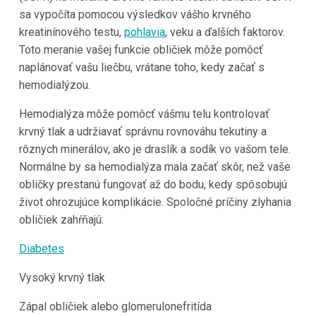
sa vypočíta pomocou výsledkov vášho krvného
kreatinínového testu,
pohlavia
, veku a ďalších faktorov.
Toto meranie vašej funkcie obličiek môže pomôcť
naplánovať vašu liečbu, vrátane toho, kedy začať s
hemodialýzou.
Hemodialýza môže pomôcť vášmu telu kontrolovať
krvný tlak a udržiavať správnu rovnováhu tekutiny a
rôznych minerálov, ako je draslík a sodík vo vašom tele.
Normálne by sa hemodialýza mala začať skôr, než vaše
obličky prestanú fungovať až do bodu, kedy spôsobujú
život ohrozujúce komplikácie. Spoločné príčiny zlyhania
obličiek zahŕňajú:
Diabetes
Vysoký krvný tlak
Zápal obličiek alebo glomerulonefritída