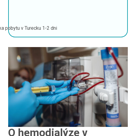
ka pobytu v Turecku
1-2 dni
O hemodialýze v