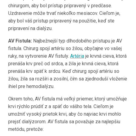
chirurgom, aby bol prístup pripravený v predčase.
Uzdravenie môže trvať niekoľko mesiacov. Cieľom je,
aby bol váš prístup pripravený na použitie, keď ste
pripravení na dialýzu.
AV Fistula:
Najbežnejší typ dlhodobého prístupu je AV
fistula. Chirurg spojí artériu so žilou, obyčajne vo vašej
ruky, na vytvorenie AV fistuly.
Artéria
je krvná cieva, ktorá
prenáša krv preč od srdca, a žila je krvná cieva, ktorá
prenáša krv späť k srdcu. Keď chirurg spojí artériu so
žilou, žila sa rozšíri a zosilní, čím sa zjednoduší vloženie
ihiel pre hemodialýzu.
Okrem toho, AV fistula má veľký priemer, ktorý umožňuje
krvi rýchlo prúdiť z a späť do vášho tela. Cieľom je
umožniť vysoký prietok krvi, aby čo najviac krvi mohlo
prejsť dialýzorom. AV fistula sa považuje za najlepšiu
metódu, pretože: