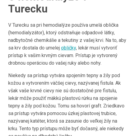
Turecku
V
Turecku
sa pri hemodialýze používa umelá oblička
(hemodialyzátor), ktorý odstraňuje odpadové látky,
nadbytočné chemikálie a tekutiny z vašej krvi. Na to, aby
sa krv dostala do umelej
obličky
, lekár musí vytvoriť
prístup k vašim krvným cievam. Prístup je vytvorený
drobnou operáciou do vašej ruky alebo nohy.
Niekedy sa prístup vytvára spojením tepny a žily pod
kožou a vytvorením väčšej cievy, nazývanej fistula. Ak
však vaše krvné cievy nie sú dostatočné pre fistulu,
lekár môže použiť mäkkú plastovú rúrku na spojenie
tepny a žily pod kožou. Tomu sa hovorí graft. Zriedkavo
sa prístup vytvára pomocou úzkej plastovej trubice,
nazývanej katéter, ktorá sa zasunie do veľkej žily na
krku. Tento typ prístupu môže byť dočasný, ale niekedy