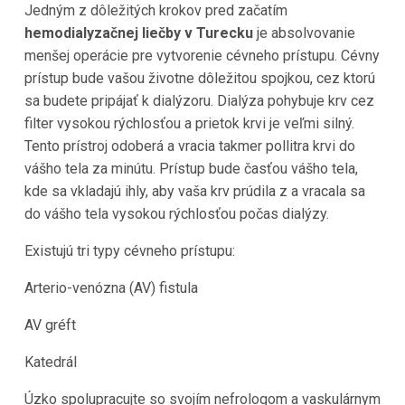
Jedným z dôležitých krokov pred začatím
hemodialyzačnej liečby v
Turecku
je absolvovanie
menšej operácie pre vytvorenie cévneho prístupu. Cévny
prístup bude vašou životne dôležitou spojkou, cez ktorú
sa budete pripájať k dialýzoru. Dialýza pohybuje krv cez
filter vysokou rýchlosťou a prietok krvi je veľmi silný.
Tento prístroj odoberá a vracia takmer pollitra krvi do
vášho tela za minútu. Prístup bude časťou vášho tela,
kde sa vkladajú ihly, aby vaša krv prúdila z a vracala sa
do vášho tela vysokou rýchlosťou počas dialýzy.
Existujú tri typy cévneho prístupu:
Arterio-venózna (AV) fistula
AV gréft
Katedrál
Úzko spolupracujte so svojím nefrologom a vaskulárnym