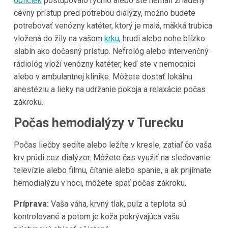
obličiek
postupovalo rýchlo alebo ste nemali zriadený
cévny prístup pred potrebou dialýzy, možno budete
potrebovať venózny katéter, ktorý je malá, mäkká trubica
vložená do žily na vašom
krku
, hrudi alebo nohe blízko
slabín ako dočasný prístup. Nefrológ alebo intervenčný
rádiológ vloží venózny katéter, keď ste v nemocnici
alebo v ambulantnej klinike. Môžete dostať lokálnu
anestéziu a lieky na udržanie pokoja a relaxácie počas
zákroku.
Počas hemodialýzy v Turecku
Počas liečby sedíte alebo ležíte v kresle, zatiaľ čo vaša
krv prúdi cez dialýzor. Môžete čas využiť na sledovanie
televízie alebo filmu, čítanie alebo spanie, a ak prijímate
hemodialýzu v noci, môžete spať počas zákroku.
Príprava:
Vaša váha, krvný tlak, pulz a teplota sú
kontrolované a potom je koža pokrývajúca vašu