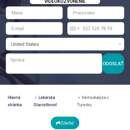
VIDEOKOZVONENIE
ODOSLAŤ
Hlavná
Lekárska
Hemodialýza v
stránka
Starostlivosť
Turecku
Zdieľať